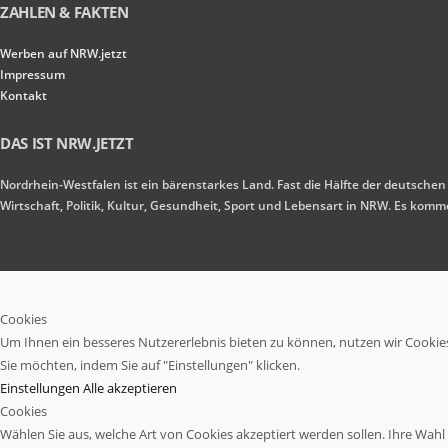
ZAHLEN & FAKTEN
Werben auf NRW.jetzt
Impressum
Kontakt
DAS IST NRW.JETZT
Nordrhein-Westfalen ist ein bärenstarkes Land. Fast die Hälfte der deutschen
Wirtschaft, Politik, Kultur, Gesundheit, Sport und Lebensart in NRW. Es ko
Cookies
Um Ihnen ein besseres Nutzererlebnis bieten zu können, nutzen wir Cookies.
Sie möchten, indem Sie auf "Einstellungen" klicken.
Einstellungen
Alle akzeptieren
Cookies
Wählen Sie aus, welche Art von Cookies akzeptiert werden sollen. Ihre Wahl w