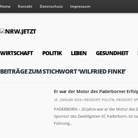
Home
Kontakt
Datenschutz
Impressum
WIRTSCHAFT
POLITIK
LEBEN
GESUNDHEIT
BEITRÄGE ZUM STICHWORT ‘WILFRIED FINKE’
Er war der Motor des Paderborner Erfolgs
16. JANUAR 2019 •
RESSORT POLITIK
,
RESSORT S
PADERBORN – 20 Jahre war er der Motor des Erfo
Sponsor des Zweitligisten SC Paderborn, ist n
Führung...