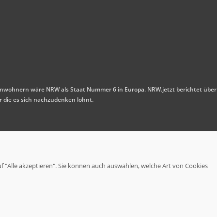
n Einwohnern wäre NRW als Staat Nummer 6 in Europa. NRW.jetzt berichtet über
r die es sich nachzudenken lohnt.
uf "Alle akzeptieren". Sie können auch auswählen, welche Art von Cookies