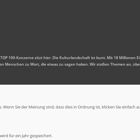
 TOP 100-Konzerne sitzt hier. Die Kulturlandschaft ist bunt. Mit 18 Millione
mmen Menschen zu Wort, die etwas zu sagen haben. Wir stoßen Themen an, übe
 Wenn Sie der Meinung sind, dass dies in Ordnung ist, klicken Sie einfach a
ird für ein Jahr gespeichert.