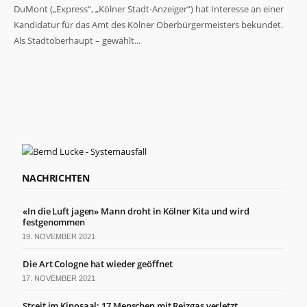
DuMont („Express“, „Kölner Stadt-Anzeiger“) hat Interesse an einer
Kandidatur für das Amt des Kölner Oberbürgermeisters bekundet.
Als Stadtoberhaupt – gewählt...
Notwendig
Diese
Cookies
sind nicht
optional. Sie
werden
NACHRICHTEN
benötigt,
damit die
Website
«In die Luft jagen» Mann droht in Kölner Kita und wird
funktioniert.
festgenommen
19. NOVEMBER 2021
Statistiken
Die Art Cologne hat wieder geöffnet
Damit wir die
17. NOVEMBER 2021
Funktionalität
und Struktur
Streit im Kinosaal: 17 Menschen mit Reizgas verletzt