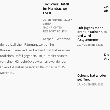
Tödlicher Unfall
«In
im Hambacher
die
Forst
20. SEPTEMBER 2018 •
LEBEN
Luft jagen» Mann
NACHRICHTEN
,
droht in Kölner Kita
RESSORT POLITIK
und wird
Kerpen – Während
festgenommen
der polizeilichen Räumungsaktion im
19. NOVEMBER 2021
Braunkohlerevier Hambacher Forst hat es einen
Die
tödlichen Unfall gegeben. Ein Journalist stürzte
Art
von einer Hängebrücke zwischen zwei der von
linken Aktivisten besetzten Baumhäusern 15
Meter in...
Cologne hat wieder
geöffnet
17. NOVEMBER 2021