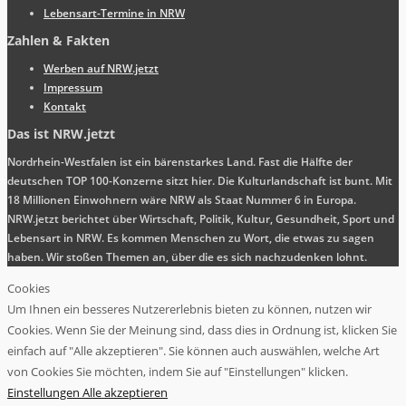
Lebensart-Termine in NRW
Zahlen & Fakten
Werben auf NRW.jetzt
Impressum
Kontakt
Das ist NRW.jetzt
Nordrhein-Westfalen ist ein bärenstarkes Land. Fast die Hälfte der
deutschen TOP 100-Konzerne sitzt hier. Die Kulturlandschaft ist bunt. Mit
18 Millionen Einwohnern wäre NRW als Staat Nummer 6 in Europa.
NRW.jetzt berichtet über Wirtschaft, Politik, Kultur, Gesundheit, Sport und
Lebensart in NRW. Es kommen Menschen zu Wort, die etwas zu sagen
haben. Wir stoßen Themen an, über die es sich nachzudenken lohnt.
Cookies
Um Ihnen ein besseres Nutzererlebnis bieten zu können, nutzen wir
Cookies. Wenn Sie der Meinung sind, dass dies in Ordnung ist, klicken Sie
einfach auf "Alle akzeptieren". Sie können auch auswählen, welche Art
von Cookies Sie möchten, indem Sie auf "Einstellungen" klicken.
Einstellungen
Alle akzeptieren