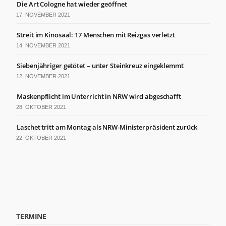
der Website
Die Art Cologne hat wieder geöffnet
basierend
17. NOVEMBER 2021
auf der
Nutzung der
Streit im Kinosaal: 17 Menschen mit Reizgas verletzt
Website
14. NOVEMBER 2021
verbessern
können.
Siebenjähriger getötet – unter Steinkreuz eingeklemmt
12. NOVEMBER 2021
Erfahrung
Maskenpflicht im Unterricht in NRW wird abgeschafft
Damit unsere
28. OKTOBER 2021
Website
während
Laschet tritt am Montag als NRW-Ministerpräsident zurück
Ihres
Besuchs so
22. OKTOBER 2021
gut wie
möglich
funktioniert.
Wenn Sie
diese Cookies
ablehnen,
verschwinden
einige
TERMINE
Funktionen