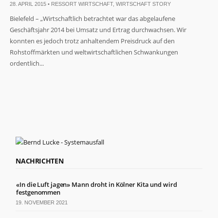
28. APRIL 2015 •
RESSORT WIRTSCHAFT
,
WIRTSCHAFT STORY
Bielefeld – „Wirtschaftlich betrachtet war das abgelaufene
Geschäftsjahr 2014 bei Umsatz und Ertrag durchwachsen. Wir
konnten es jedoch trotz anhaltendem Preisdruck auf den
Rohstoffmärkten und weltwirtschaftlichen Schwankungen
ordentlich...
Notwendig
Diese
Cookies
sind nicht
optional. Sie
werden
benötigt,
damit die
Website
funktioniert.
NACHRICHTEN
«In die Luft jagen» Mann droht in Kölner Kita und wird
Statistiken
festgenommen
Damit wir die
Funktionalität
19. NOVEMBER 2021
und Struktur