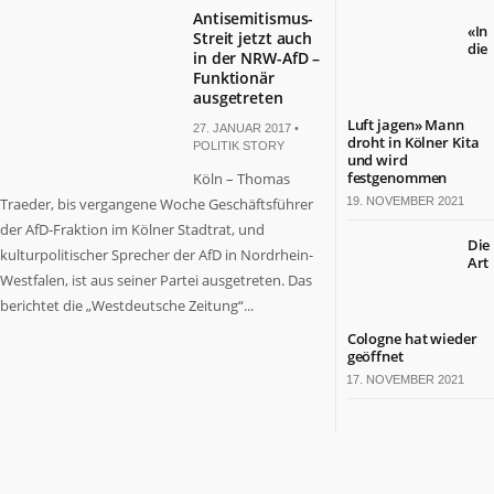
Antisemitismus-
«In
Streit jetzt auch
die
in der NRW-AfD –
Funktionär
ausgetreten
Luft jagen» Mann
27. JANUAR 2017 •
droht in Kölner Kita
POLITIK STORY
und wird
festgenommen
Köln – Thomas
Traeder, bis vergangene Woche Geschäftsführer
19. NOVEMBER 2021
der AfD-Fraktion im Kölner Stadtrat, und
Die
kulturpolitischer Sprecher der AfD in Nordrhein-
Art
Westfalen, ist aus seiner Partei ausgetreten. Das
berichtet die „Westdeutsche Zeitung“...
Cologne hat wieder
geöffnet
17. NOVEMBER 2021