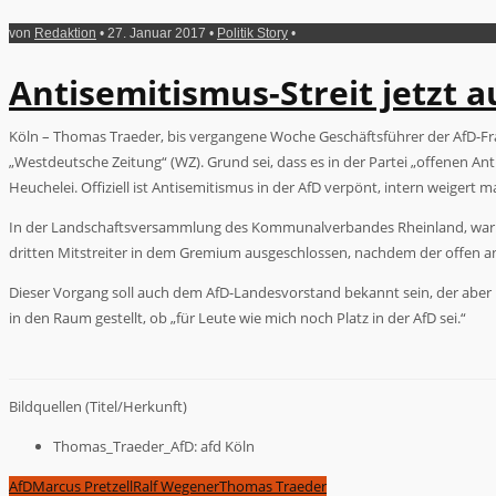
von
Redaktion
• 27. Januar 2017 •
Politik Story
•
Antisemitismus-Streit jetzt 
Köln – Thomas Traeder, bis vergangene Woche Geschäftsführer der AfD-Frakt
„Westdeutsche Zeitung“ (WZ). Grund sei, dass es in der Partei „offenen Anti
Heuchelei. Offiziell ist Antisemitismus in der AfD verpönt, intern weigert
In der Landschaftsversammlung des Kommunalverbandes Rheinland, war e
dritten Mitstreiter in dem Gremium ausgeschlossen, nachdem der offen an
Dieser Vorgang soll auch dem AfD-Landesvorstand bekannt sein, der aber 
in den Raum gestellt, ob „für Leute wie mich noch Platz in der AfD sei.“
Bildquellen (Titel/Herkunft)
Thomas_Traeder_AfD: afd Köln
AfD
Marcus Pretzell
Ralf Wegener
Thomas Traeder