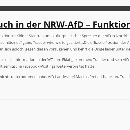
auch in der NRW-AfD – Funktio
ion im Kölner Stadtrat, und kulturpolitischer Sprecher der AfD in Nordrhein
semitismus“ gabe. Traeder wird wie folgt zitiert: „Die offizielle Position de
 man sich jedoch, gegen diesen vorzugehen und kehrt die Dinge lieber unter d
s nach Informationen der WZ zum Eklat gekommen: Traeder und sein AfD-K
tisemitische Facebook-Postings weiterverbreitet hatte.
nichts unternommen habe. AfD-Landeschef Marcus Pretzell habe ihn, Traeder