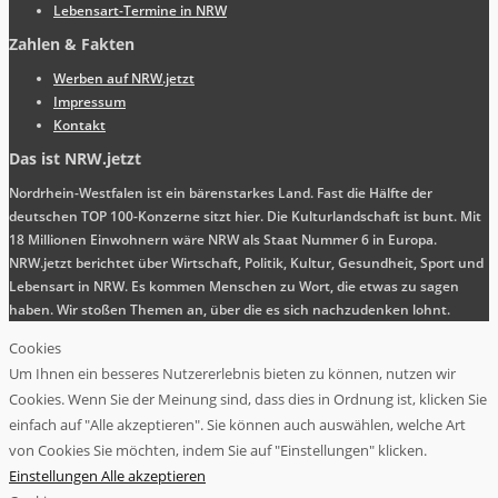
Lebensart-Termine in NRW
Zahlen & Fakten
Werben auf NRW.jetzt
Impressum
Kontakt
Das ist NRW.jetzt
Nordrhein-Westfalen ist ein bärenstarkes Land. Fast die Hälfte der
deutschen TOP 100-Konzerne sitzt hier. Die Kulturlandschaft ist bunt. Mit
18 Millionen Einwohnern wäre NRW als Staat Nummer 6 in Europa.
NRW.jetzt berichtet über Wirtschaft, Politik, Kultur, Gesundheit, Sport und
Lebensart in NRW. Es kommen Menschen zu Wort, die etwas zu sagen
haben. Wir stoßen Themen an, über die es sich nachzudenken lohnt.
Cookies
Um Ihnen ein besseres Nutzererlebnis bieten zu können, nutzen wir
Cookies. Wenn Sie der Meinung sind, dass dies in Ordnung ist, klicken Sie
einfach auf "Alle akzeptieren". Sie können auch auswählen, welche Art
von Cookies Sie möchten, indem Sie auf "Einstellungen" klicken.
Einstellungen
Alle akzeptieren