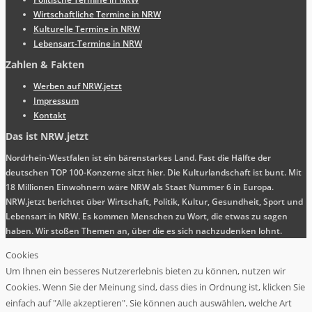
Wirtschaftliche Termine in NRW
Kulturelle Termine in NRW
Lebensart-Termine in NRW
Zahlen & Fakten
Werben auf NRW.jetzt
Impressum
Kontakt
Das ist NRW.jetzt
Nordrhein-Westfalen ist ein bärenstarkes Land. Fast die Hälfte der
deutschen TOP 100-Konzerne sitzt hier. Die Kulturlandschaft ist bunt. Mit
18 Millionen Einwohnern wäre NRW als Staat Nummer 6 in Europa.
NRW.jetzt berichtet über Wirtschaft, Politik, Kultur, Gesundheit, Sport und
Lebensart in NRW. Es kommen Menschen zu Wort, die etwas zu sagen
haben. Wir stoßen Themen an, über die es sich nachzudenken lohnt.
Cookies
Um Ihnen ein besseres Nutzererlebnis bieten zu können, nutzen wir
Cookies. Wenn Sie der Meinung sind, dass dies in Ordnung ist, klicken Sie
einfach auf "Alle akzeptieren". Sie können auch auswählen, welche Art