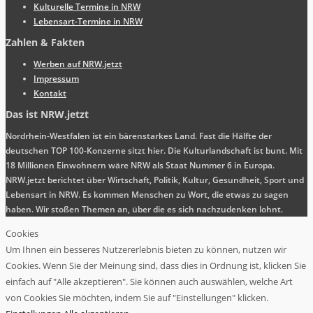
Kulturelle Termine in NRW
Lebensart-Termine in NRW
Zahlen & Fakten
Werben auf NRW.jetzt
Impressum
Kontakt
Das ist NRW.jetzt
Nordrhein-Westfalen ist ein bärenstarkes Land. Fast die Hälfte der
deutschen TOP 100-Konzerne sitzt hier. Die Kulturlandschaft ist bunt. Mit
18 Millionen Einwohnern wäre NRW als Staat Nummer 6 in Europa.
NRW.jetzt berichtet über Wirtschaft, Politik, Kultur, Gesundheit, Sport und
Lebensart in NRW. Es kommen Menschen zu Wort, die etwas zu sagen
haben. Wir stoßen Themen an, über die es sich nachzudenken lohnt.
Cookies
Um Ihnen ein besseres Nutzererlebnis bieten zu können, nutzen wir
Cookies. Wenn Sie der Meinung sind, dass dies in Ordnung ist, klicken Sie
einfach auf "Alle akzeptieren". Sie können auch auswählen, welche Art
von Cookies Sie möchten, indem Sie auf "Einstellungen" klicken.