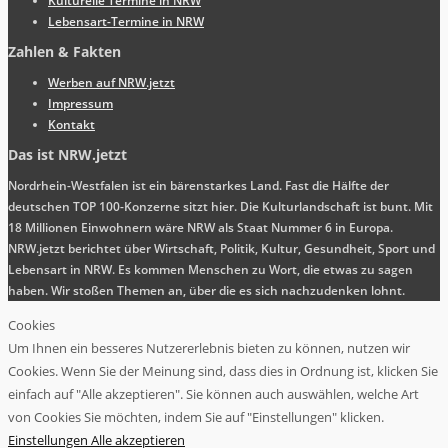
Kulturelle Termine in NRW
Lebensart-Termine in NRW
Zahlen & Fakten
Werben auf NRW.jetzt
Impressum
Kontakt
Das ist NRW.jetzt
Nordrhein-Westfalen ist ein bärenstarkes Land. Fast die Hälfte der
deutschen TOP 100-Konzerne sitzt hier. Die Kulturlandschaft ist bunt. Mit
18 Millionen Einwohnern wäre NRW als Staat Nummer 6 in Europa.
NRW.jetzt berichtet über Wirtschaft, Politik, Kultur, Gesundheit, Sport und
Lebensart in NRW. Es kommen Menschen zu Wort, die etwas zu sagen
haben. Wir stoßen Themen an, über die es sich nachzudenken lohnt.
Cookies
Um Ihnen ein besseres Nutzererlebnis bieten zu können, nutzen wir
Cookies. Wenn Sie der Meinung sind, dass dies in Ordnung ist, klicken Sie
einfach auf "Alle akzeptieren". Sie können auch auswählen, welche Art
von Cookies Sie möchten, indem Sie auf "Einstellungen" klicken.
Einstellungen
Alle akzeptieren