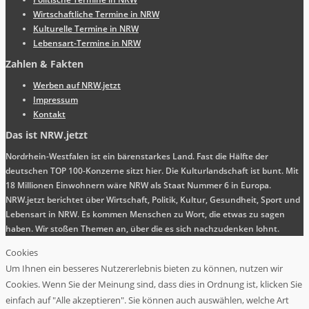
Wirtschaftliche Termine in NRW
Kulturelle Termine in NRW
Lebensart-Termine in NRW
Zahlen & Fakten
Werben auf NRW.jetzt
Impressum
Kontakt
Das ist NRW.jetzt
Nordrhein-Westfalen ist ein bärenstarkes Land. Fast die Hälfte der
deutschen TOP 100-Konzerne sitzt hier. Die Kulturlandschaft ist bunt. Mit
18 Millionen Einwohnern wäre NRW als Staat Nummer 6 in Europa.
NRW.jetzt berichtet über Wirtschaft, Politik, Kultur, Gesundheit, Sport und
Lebensart in NRW. Es kommen Menschen zu Wort, die etwas zu sagen
haben. Wir stoßen Themen an, über die es sich nachzudenken lohnt.
Cookies
Um Ihnen ein besseres Nutzererlebnis bieten zu können, nutzen wir
Cookies. Wenn Sie der Meinung sind, dass dies in Ordnung ist, klicken Sie
einfach auf "Alle akzeptieren". Sie können auch auswählen, welche Art