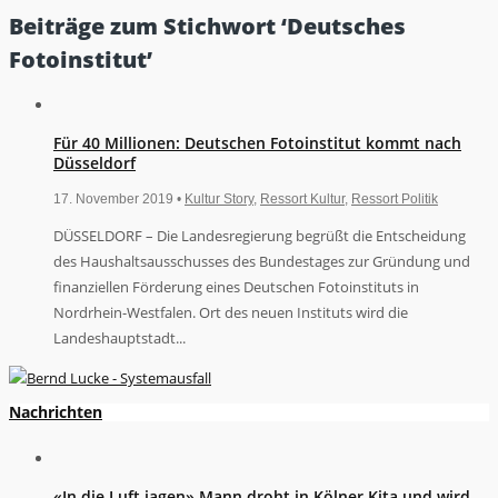
Beiträge zum Stichwort ‘Deutsches
Fotoinstitut’
Für 40 Millionen: Deutschen Fotoinstitut kommt nach
Düsseldorf
17. November 2019 •
Kultur Story
,
Ressort Kultur
,
Ressort Politik
DÜSSELDORF – Die Landesregierung begrüßt die Entscheidung
des Haushaltsausschusses des Bundestages zur Gründung und
finanziellen Förderung eines Deutschen Fotoinstituts in
Nordrhein-Westfalen. Ort des neuen Instituts wird die
Landeshauptstadt...
Nachrichten
«In die Luft jagen» Mann droht in Kölner Kita und wird