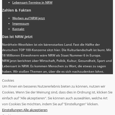
Lebensart-Termine in NRW
Zahlen & Fakten
Werben auf NRW.jetzt
Impressum
Kontakt
Das ist NRW.jetzt
Nordrhein-Westfalen ist ein bärenstarkes Land. Fast die Hälfte der
deutschen TOP 100-Konzerne sitzt hier. Die Kulturlandschaft ist bunt. Mit
18 Millionen Einwohnern wäre NRW als Staat Nummer 6 in Europa.
NRW.jetzt berichtet über Wirtschaft, Politik, Kultur, Gesundheit, Sport und
Lebensart in NRW. Es kommen Menschen zu Wort, die etwas zu sagen
haben. Wir stoßen Themen an, über die es sich nachzudenken lohnt.
Cookies
Um Ihnen ein besseres Nutzererlebnis bieten zu können, nutzen wir
Cookies. Wenn Sie der Meinung sind, dass dies in Ordnung ist, klicken Sie
einfach auf "Alle akzeptieren". Sie können auch auswählen, welche Art
von Cookies Sie möchten, indem Sie auf "Einstellungen" klicken.
Einstellungen
Alle akzeptieren