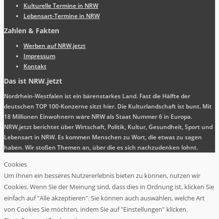
Kulturelle Termine in NRW
Lebensart-Termine in NRW
Zahlen & Fakten
Werben auf NRW.jetzt
Impressum
Kontakt
Das ist NRW.jetzt
Nordrhein-Westfalen ist ein bärenstarkes Land. Fast die Hälfte der
deutschen TOP 100-Konzerne sitzt hier. Die Kulturlandschaft ist bunt. Mit
18 Millionen Einwohnern wäre NRW als Staat Nummer 6 in Europa.
NRW.jetzt berichtet über Wirtschaft, Politik, Kultur, Gesundheit, Sport und
Lebensart in NRW. Es kommen Menschen zu Wort, die etwas zu sagen
haben. Wir stoßen Themen an, über die es sich nachzudenken lohnt.
Cookies
Um Ihnen ein besseres Nutzererlebnis bieten zu können, nutzen wir
Cookies. Wenn Sie der Meinung sind, dass dies in Ordnung ist, klicken Sie
einfach auf "Alle akzeptieren". Sie können auch auswählen, welche Art
von Cookies Sie möchten, indem Sie auf "Einstellungen" klicken.