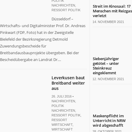
POLITIK
NACHRICHTEN
,
Streit im Kinosaal: 17
RESSORT POLITIK
Menschen mit Reizgas
verletzt
Düsseldorf –
14. NOVEMBER 2021
Wirtschafts- und Digitalminister Prof. Dr. Andreas
Pinkwart (FDP, Foto) hat in der Zweigstelle
Bielefeld der Bezirksregierung Detmold
Zuwendungsbescheide für
Breitbandausbauprojekte übergeben. Bei der
Siebenjähriger
Bescheidübergabe an Landrat Dr....
getötet – unter
Steinkreuz
eingeklemmt
Leverkusen baut
12. NOVEMBER 2021
Breitband weiter
aus
26. JULI 2016 •
NACHRICHTEN
,
POLITIK
NACHRICHTEN
,
Maskenpflicht im
RESSORT POLITIK
,
Unterricht in NRW
RESSORT
wird abgeschafft
WIRTSCHAFT
,
WIRTSCHAFT
28. OKTOBER 2021