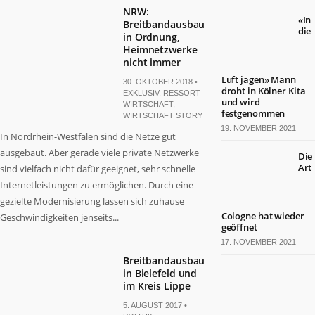
NRW:
«In
Breitbandausbau
die
in Ordnung,
Heimnetzwerke
nicht immer
Luft jagen» Mann
30. OKTOBER 2018 •
droht in Kölner Kita
EXKLUSIV
,
RESSORT
und wird
WIRTSCHAFT
,
festgenommen
WIRTSCHAFT STORY
19. NOVEMBER 2021
In Nordrhein-Westfalen sind die Netze gut
ausgebaut. Aber gerade viele private Netzwerke
Die
Art
sind vielfach nicht dafür geeignet, sehr schnelle
Internetleistungen zu ermöglichen. Durch eine
gezielte Modernisierung lassen sich zuhause
Cologne hat wieder
Geschwindigkeiten jenseits...
geöffnet
17. NOVEMBER 2021
Breitbandausbau
in Bielefeld und
im Kreis Lippe
5. AUGUST 2017 •