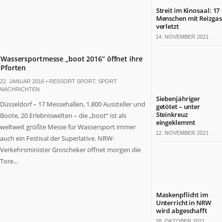
Streit im Kinosaal: 17
Menschen mit Reizgas
verletzt
14. NOVEMBER 2021
Wassersportmesse „boot 2016“ öffnet ihre
Pforten
22. JANUAR 2016 •
RESSORT SPORT
,
SPORT
NACHRICHTEN
Siebenjähriger
Düsseldorf – 17 Messehallen, 1.800 Aussteller und
getötet – unter
Steinkreuz
Boote, 20 Erlebniswelten – die „boot“ ist als
eingeklemmt
weltweit größte Messe für Wassersport immer
12. NOVEMBER 2021
auch ein Festival der Superlative. NRW-
Verkehrsminister Groscheker öffnet morgen die
Tore...
Maskenpflicht im
Unterricht in NRW
wird abgeschafft
28. OKTOBER 2021