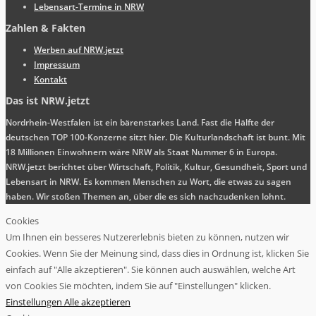
Lebensart-Termine in NRW
Zahlen & Fakten
Werben auf NRW.jetzt
Impressum
Kontakt
Das ist NRW.jetzt
Nordrhein-Westfalen ist ein bärenstarkes Land. Fast die Hälfte der
deutschen TOP 100-Konzerne sitzt hier. Die Kulturlandschaft ist bunt. Mit
18 Millionen Einwohnern wäre NRW als Staat Nummer 6 in Europa.
NRW.jetzt berichtet über Wirtschaft, Politik, Kultur, Gesundheit, Sport und
Lebensart in NRW. Es kommen Menschen zu Wort, die etwas zu sagen
haben. Wir stoßen Themen an, über die es sich nachzudenken lohnt.
Cookies
Um Ihnen ein besseres Nutzererlebnis bieten zu können, nutzen wir
Cookies. Wenn Sie der Meinung sind, dass dies in Ordnung ist, klicken Sie
einfach auf "Alle akzeptieren". Sie können auch auswählen, welche Art
von Cookies Sie möchten, indem Sie auf "Einstellungen" klicken.
Einstellungen
Alle akzeptieren