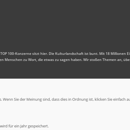
 TOP 100-Konzerne sitzt hier. Die Kulturlandschaft ist bunt. Mit 18 Millione
mmen Menschen zu Wort, die etwas zu sagen haben. Wir stoßen Themen an, übe
 Wenn Sie der Meinung sind, dass dies in Ordnung ist, klicken Sie einfach a
ird für ein Jahr gespeichert.