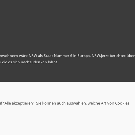
n Einwohnern wäre NRW als Staat Nummer 6 in Europa. NRW.jetzt berichtet über
r die es sich nachzudenken lohnt.
uf "Alle akzeptieren". Sie können auch auswählen, welche Art von Cookies