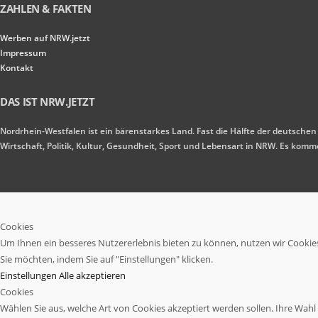
ZAHLEN & FAKTEN
Werben auf NRW.jetzt
Impressum
Kontakt
DAS IST NRW.JETZT
Nordrhein-Westfalen ist ein bärenstarkes Land. Fast die Hälfte der deutschen
Wirtschaft, Politik, Kultur, Gesundheit, Sport und Lebensart in NRW. Es ko
Cookies
Um Ihnen ein besseres Nutzererlebnis bieten zu können, nutzen wir Cookies.
Sie möchten, indem Sie auf "Einstellungen" klicken.
Einstellungen
Alle akzeptieren
Cookies
Wählen Sie aus, welche Art von Cookies akzeptiert werden sollen. Ihre Wahl w