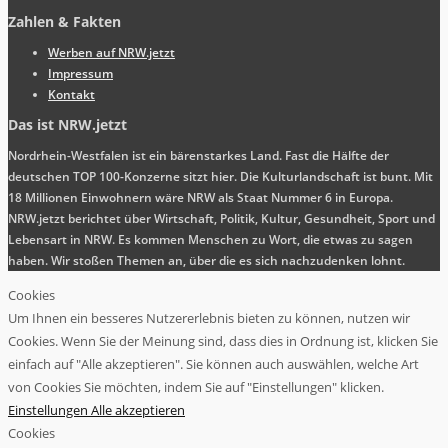
Zahlen & Fakten
Werben auf NRW.jetzt
Impressum
Kontakt
Das ist NRW.jetzt
Nordrhein-Westfalen ist ein bärenstarkes Land. Fast die Hälfte der
deutschen TOP 100-Konzerne sitzt hier. Die Kulturlandschaft ist bunt. Mit
18 Millionen Einwohnern wäre NRW als Staat Nummer 6 in Europa.
NRW.jetzt berichtet über Wirtschaft, Politik, Kultur, Gesundheit, Sport und
Lebensart in NRW. Es kommen Menschen zu Wort, die etwas zu sagen
haben. Wir stoßen Themen an, über die es sich nachzudenken lohnt.
Cookies
Um Ihnen ein besseres Nutzererlebnis bieten zu können, nutzen wir
Cookies. Wenn Sie der Meinung sind, dass dies in Ordnung ist, klicken Sie
einfach auf "Alle akzeptieren". Sie können auch auswählen, welche Art
von Cookies Sie möchten, indem Sie auf "Einstellungen" klicken.
Einstellungen
Alle akzeptieren
Cookies