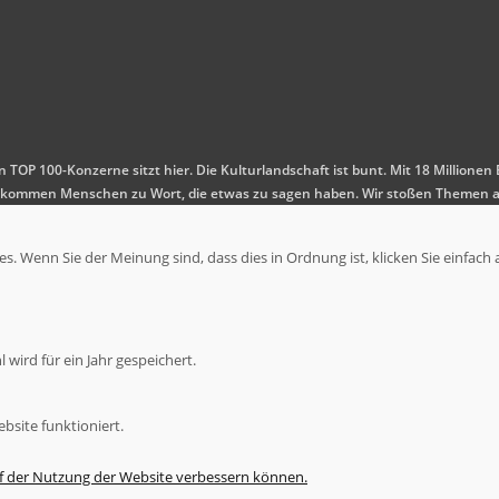
en TOP 100-Konzerne sitzt hier. Die Kulturlandschaft ist bunt. Mit 18 Millio
 Es kommen Menschen zu Wort, die etwas zu sagen haben. Wir stoßen Themen a
. Wenn Sie der Meinung sind, dass dies in Ordnung ist, klicken Sie einfach 
wird für ein Jahr gespeichert.
bsite funktioniert.
uf der Nutzung der Website verbessern können.