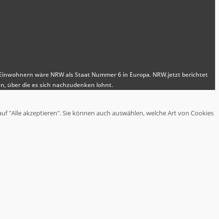
nen Einwohnern wäre NRW als Staat Nummer 6 in Europa. NRW.jetzt berichtet
n, über die es sich nachzudenken lohnt.
auf "Alle akzeptieren". Sie können auch auswählen, welche Art von Cookies