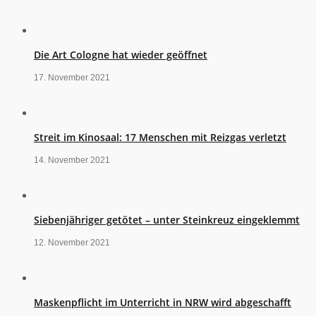
Die Art Cologne hat wieder geöffnet
17. November 2021
Streit im Kinosaal: 17 Menschen mit Reizgas verletzt
14. November 2021
Siebenjähriger getötet – unter Steinkreuz eingeklemmt
12. November 2021
Maskenpflicht im Unterricht in NRW wird abgeschafft