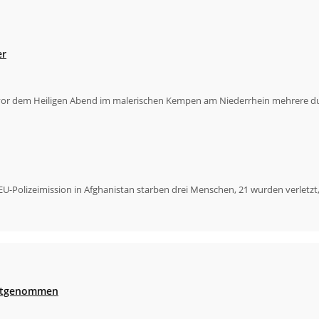
er
g vor dem Heiligen Abend im malerischen Kempen am Niederrhein mehrere
EU-Polizeimission in Afghanistan starben drei Menschen, 21 wurden verletz
festgenommen