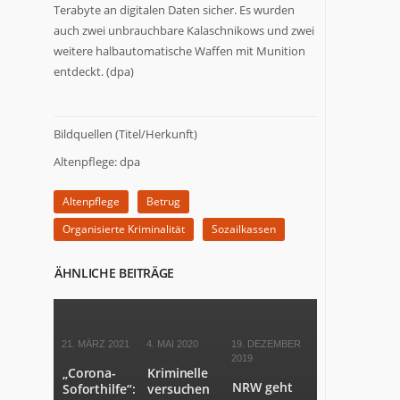
Terabyte an digitalen Daten sicher. Es wurden
auch zwei unbrauchbare Kalaschnikows und zwei
weitere halbautomatische Waffen mit Munition
entdeckt. (dpa)
Bildquellen (Titel/Herkunft)
Altenpflege: dpa
Altenpflege
Betrug
Organisierte Kriminalität
Sozailkassen
ÄHNLICHE BEITRÄGE
21. MÄRZ 2021
4. MAI 2020
19. DEZEMBER
2019
„Corona-
Kriminelle
NRW geht
Soforthilfe“:
versuchen