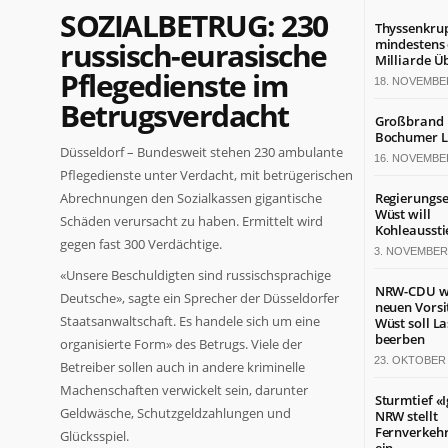
SOZIALBETRUG: 230
Thyssenkru
russisch-eurasische
mindestens 
Milliarde Ü
Pflegedienste im
18. NOVEMBE
Betrugsverdacht
Großbrand 
Bochumer L
Düsseldorf – Bundesweit stehen 230 ambulante
16. NOVEMBE
Pflegedienste unter Verdacht, mit betrügerischen
Abrechnungen den Sozialkassen gigantische
Regierungse
Wüst will
Schäden verursacht zu haben. Ermittelt wird
Kohleaussti
gegen fast 300 Verdächtige.
3. NOVEMBER
«Unsere Beschuldigten sind russischsprachige
NRW-CDU w
Deutsche», sagte ein Sprecher der Düsseldorfer
neuen Vorsi
Staatsanwaltschaft. Es handele sich um eine
Wüst soll L
beerben
organisierte Form» des Betrugs. Viele der
23. OKTOBER 
Betreiber sollen auch in andere kriminelle
Machenschaften verwickelt sein, darunter
Sturmtief «I
Geldwäsche, Schutzgeldzahlungen und
NRW stellt
Fernverkehr
Glücksspiel.