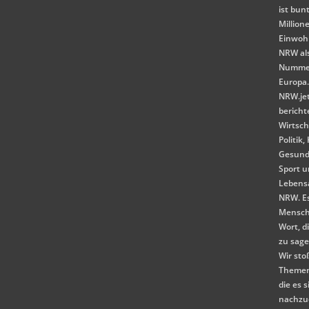
ist bunt
Million
Einwoh
NRW als
Nummer
Europa
NRW.je
bericht
Wirtsch
Politik,
Gesund
Sport 
Lebensa
NRW. E
Mensch
Wort, d
zu sag
Wir st
Themen
die es s
nachzu