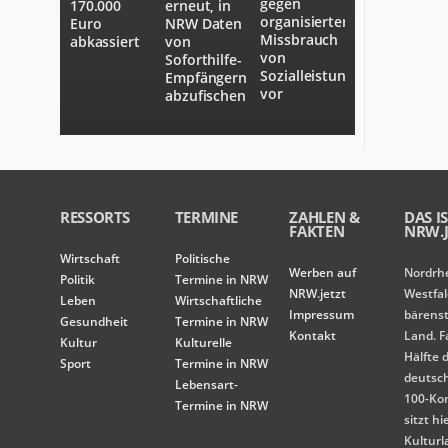
gegen
170.000
erneut, in
organisierten
Euro
NRW Daten
Missbrauch
abkassiert
von
von
Soforthilfe-
Sozialleistungen
Empfängern
vor
abzufischen
RESSORTS
TERMINE
ZAHLEN &
DAS I
FAKTEN
NRW.J
Wirtschaft
Politische
Werben auf
Nordrh
Politik
Termine in NRW
NRW.jetzt
Westfal
Leben
Wirtschaftliche
Impressum
bärens
Gesundheit
Termine in NRW
Kontakt
Land. F
Kultur
Kulturelle
Hälfte 
Sport
Termine in NRW
deutsc
Lebensart-
100-Ko
Termine in NRW
sitzt hi
Kulturl