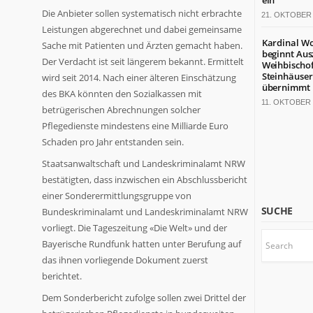
ein
Die Anbieter sollen systematisch nicht erbrachte
21. OKTOBER 
Leistungen abgerechnet und dabei gemeinsame
Kardinal Wo
Sache mit Patienten und Ärzten gemacht haben.
beginnt Ausz
Der Verdacht ist seit längerem bekannt. Ermittelt
Weihbischo
Steinhäuser
wird seit 2014. Nach einer älteren Einschätzung
übernimmt
des BKA könnten den Sozialkassen mit
11. OKTOBER 
betrügerischen Abrechnungen solcher
Pflegedienste mindestens eine Milliarde Euro
Schaden pro Jahr entstanden sein.
Staatsanwaltschaft und Landeskriminalamt NRW
bestätigten, dass inzwischen ein Abschlussbericht
einer Sonderermittlungsgruppe von
SUCHE
Bundeskriminalamt und Landeskriminalamt NRW
vorliegt. Die Tageszeitung «Die Welt» und der
Bayerische Rundfunk hatten unter Berufung auf
das ihnen vorliegende Dokument zuerst
berichtet.
Dem Sonderbericht zufolge sollen zwei Drittel der