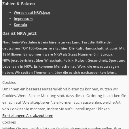
Zahlen & Fakten
Werben auf NRW.jetzt
Impressum
Kontakt
Das ist NRW.jetzt
Nordrhein-Westfalen ist ein bärenstarkes Land. Fast die Hälfte der
deutschen TOP 100-Konzerne sitzt hier. Die Kulturlandschaft ist bunt. Mit
18 Millionen Einwohnern wäre NRW als Staat Nummer 6 in Europa.
NRW.jetzt berichtet über Wirtschaft, Politik, Kultur, Gesundheit, Sport und
Lebensart in NRW. Es kommen Menschen zu Wort, die etwas zu sagen
haben. Wir stoßen Themen an, über die es sich nachzudenken lohnt.
Cookies
Um Ihnen ein besseres Nutzererlebnis bieten zu können, nutzen wir
Cookies. Wenn Sie der Meinung sind, dass dies in Ordnung ist, klicken Sie
einfach auf "Alle akzeptieren". Sie können auch auswählen, welche Art
von Cookies Sie möchten, indem Sie auf "Einstellungen" klicken.
Einstellungen
Alle akzeptieren
Cookies
Wählen Sie aus, welche Art von Cookies akzeptiert werden sollen. Ihre