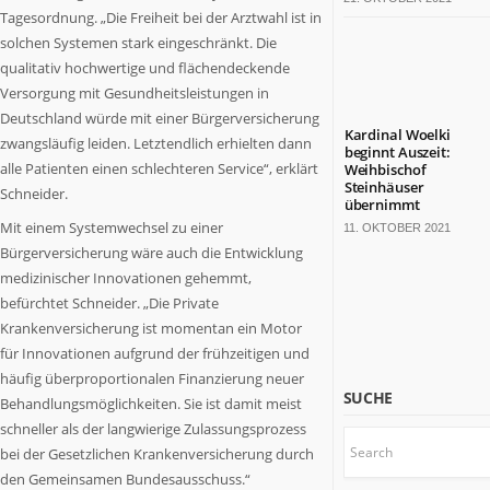
bärenstarkes
Tagesordnung. „Die Freiheit bei der Arztwahl ist in
Land.
solchen Systemen stark eingeschränkt. Die
Fast
qualitativ hochwertige und flächendeckende
die
Versorgung mit Gesundheitsleistungen in
Hälfte
Deutschland würde mit einer Bürgerversicherung
der
Kardinal Woelki
zwangsläufig leiden. Letztendlich erhielten dann
deutschen
beginnt Auszeit:
alle Patienten einen schlechteren Service“, erklärt
Weihbischof
TOP
Steinhäuser
Schneider.
100-
übernimmt
Konzerne
Mit einem Systemwechsel zu einer
11. OKTOBER 2021
sitzt
Bürgerversicherung wäre auch die Entwicklung
hier.
medizinischer Innovationen gehemmt,
Die
befürchtet Schneider. „Die Private
Kulturlandschaft
Krankenversicherung ist momentan ein Motor
ist
für Innovationen aufgrund der frühzeitigen und
bunt.
häufig überproportionalen Finanzierung neuer
Mit
SUCHE
18
Behandlungsmöglichkeiten. Sie ist damit meist
Millionen
schneller als der langwierige Zulassungsprozess
Einwohnern
bei der Gesetzlichen Krankenversicherung durch
wäre
den Gemeinsamen Bundesausschuss.“