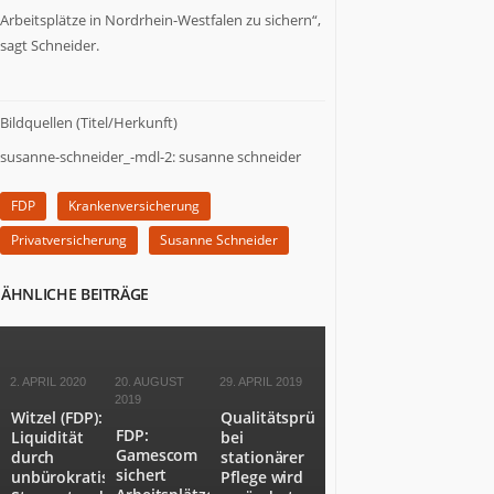
Arbeitsplätze in Nordrhein-Westfalen zu sichern“,
zu
Wort,
sagt Schneider.
die
etwas
zu
Bildquellen (Titel/Herkunft)
sagen
susanne-schneider_-mdl-2: susanne schneider
haben.
Wir
stoßen
FDP
Krankenversicherung
Themen
Privatversicherung
Susanne Schneider
an,
über
ÄHNLICHE BEITRÄGE
die
es
sich
nachzudenken
2. APRIL 2020
20. AUGUST
29. APRIL 2019
lohnt.
2019
Witzel (FDP):
Qualitätsprüfungen
FDP:
Liquidität
bei
Gamescom
durch
stationärer
sichert
unbürokratische
Pflege wird