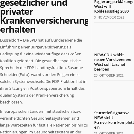
gesetzlicher und
Regierungserklärung:
Termine
Wüst will
privater
in
Kohleausstieg 2030
Krankenversicherung
NRW
3. NOVEMBER 2021
erhalten
ZAHLEN
&
FAKTEN
Düsseldorf – Die SPD hat auf Bundesebene die
Einführung einer Bürgerversicherung als
Werben
Bedingung für eine Wiederauflage der Großen
NRW-CDU wählt
auf
neuen Vorsitzenden:
Koalition gefordert. Die gesundheitspolitische
Wüst soll Laschet
NRW.jetzt
Sprecherin der FDP-Landtagsfraktion, Susanne
beerben
Impressum
Schneider (Foto), warnt vor den Folgen eines
23. OKTOBER 2021
Kontakt
solchen Systemwechsels. Die FDP-Fraktion hat in
ihrer Sitzung ein Positionspapier zum Erhalt des
DAS
dualen Systems der Krankenversicherung
IST
NRW.JETZT
beschlossen.
In europäischen Ländern mit staatlichen bzw.
Nordrhein-
Sturmtief «Ignatz»:
NRW stellt
vereinheitlichten Gesundheitssystemen sind
Westfalen
Fernverkehr komplett
ist
lange Wartezeiten für fast alle Patienten bis hin zu
ein
ein
Rationierungen im Gesundheitssystem an der
21. OKTOBER 2021