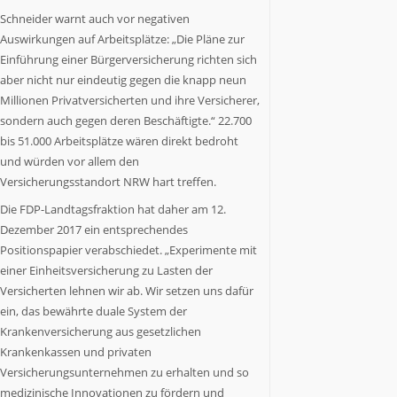
NRW
Schneider warnt auch vor negativen
als
Auswirkungen auf Arbeitsplätze: „Die Pläne zur
Staat
Einführung einer Bürgerversicherung richten sich
Nummer
6
aber nicht nur eindeutig gegen die knapp neun
in
Millionen Privatversicherten und ihre Versicherer,
Europa.
sondern auch gegen deren Beschäftigte.“ 22.700
NRW.jetzt
bis 51.000 Arbeitsplätze wären direkt bedroht
berichtet
und würden vor allem den
über
Versicherungsstandort NRW hart treffen.
Wirtschaft,
Politik,
Die FDP-Landtagsfraktion hat daher am 12.
Kultur,
Dezember 2017 ein entsprechendes
Gesundheit,
Positionspapier verabschiedet. „Experimente mit
Sport
einer Einheitsversicherung zu Lasten der
und
Versicherten lehnen wir ab. Wir setzen uns dafür
Lebensart
ein, das bewährte duale System der
in
Krankenversicherung aus gesetzlichen
NRW.
Krankenkassen und privaten
Es
Versicherungsunternehmen zu erhalten und so
kommen
medizinische Innovationen zu fördern und
Menschen