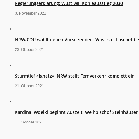
Regierungserklärung: Wüst will Kohleausstieg 2030
3. November 2021
NRW-CDU wählt neuen Vorsitzenden: Wüst soll Laschet b
23. Oktober 2021
Sturmtief «Ignatz»: NRW stellt Fernverkehr komplett ein
21. Oktober 2021
Kardinal Woelki beginnt Auszeit: Weihbischof Steinhäuse
11. Oktober 2021