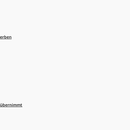
eerben
r übernimmt