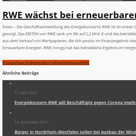
RWE wächst bei erneuerbare
Essen – Die Geschäftsentwicklung des Energiekonzerns RWE ist im ersten 
gesorgt. Das EBITDA von RWE sank um 3% auf 2,2 Mrd. € und das betriebli
aus dem Verkauf von Wertpapieren, die sich positiv im Finanzergebnis nie
Erneuerbare Energien. RWE Innogy hat das betriebliche Ergebnis im Vergl
Erneuerbare Energien
Geschäftsentwicklung
RWE
Ähnliche Beiträge
17. April 2021
Energiekonzern RWE will Beschäftigte gegen Corona impf
13. September 2017
Bürger in Nordrhein-Westfalen sollen bei Ausbau der Wind