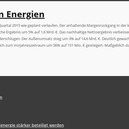
n Energien
Quartal 2015 wie geplant verlaufen. Der anhaltende Margenrückgang in der
che Ergebnis um 5% auf 1,6 Mrd. €. Das nachhaltige Nettoergebnis verbesse
derschlugen. Der Außenumsatz stieg um 3% auf 14,6 Mrd. €. Deutlich gewachs
eich zum Vorjahreszeitraum um 56% auf 151 Mio. € gesteigert. Maßgeblich 
en
energie stärker beteiligt werden