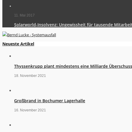
11. Mai 2017
Solarworld-Insolvenz: Ungewissheit für tausende Mitarbei
Neueste Artikel
Thyssenkrupp plant mindestens eine Milliarde Überschus
18. November 2021
Großbrand in Bochumer Lagerhalle
16. November 2021