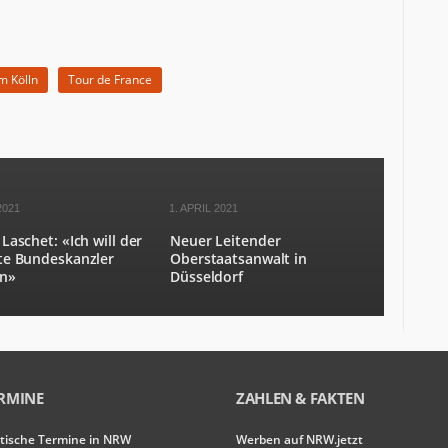
m Kölln
Tour de France
2021
1. APRIL 2021
Laschet: «Ich will der
Neuer Leitender
te Bundeskanzler
Oberstaatsanwalt in
n»
Düsseldorf
RMINE
ZAHLEN & FAKTEN
itische Termine in NRW
Werben auf NRW.jetzt