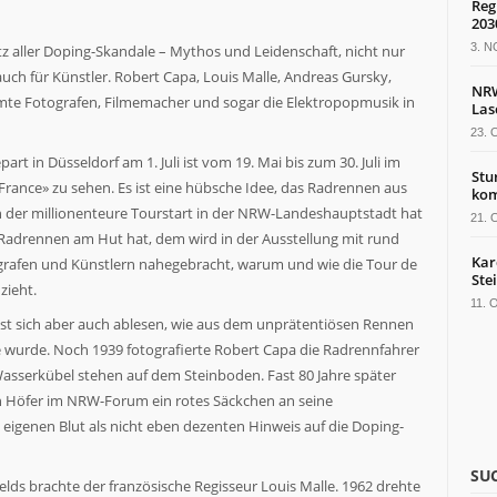
Reg
203
3. 
z aller Doping-Skandale – Mythos und Leidenschaft, nicht nur
uch für Künstler. Robert Capa, Louis Malle, Andreas Gursky,
NRW
hmte Fotografen, Filmemacher und sogar die Elektropopmusik in
Las
23.
t in Düsseldorf am 1. Juli ist vom 19. Mai bis zum 30. Juli im
Stu
ance» zu sehen. Es ist eine hübsche Idee, das Radrennen aus
kom
n der millionenteure Tourstart in der NRW-Landeshauptstadt hat
21.
it Radrennen am Hut hat, dem wird in der Ausstellung mit rund
Kar
grafen und Künstlern nahegebracht, warum und wie die Tour de
Ste
zieht.
11.
sst sich aber auch ablesen, wie aus dem unprätentiösen Rennen
wurde. Noch 1939 fotografierte Robert Capa die Radrennfahrer
 Wasserkübel stehen auf dem Steinboden. Fast 80 Jahre später
in Höfer im NRW-Forum ein rotes Säckchen an seine
 eigenen Blut als nicht eben dezenten Hinweis auf die Doping-
SU
ds brachte der französische Regisseur Louis Malle. 1962 drehte