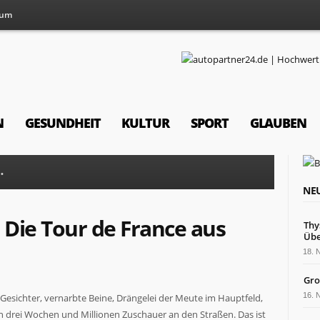
sum
N
GESUNDHEIT
KULTUR
SPORT
GLAUBEN
•
NEU
Die Tour de France aus
Thy
Übe
18.
Gro
16.
esichter, vernarbte Beine, Drängelei der Meute im Hauptfeld,
n drei Wochen und Millionen Zuschauer an den Straßen. Das ist