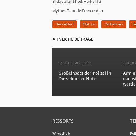
von der
Bildquellen (Titel/Herkunft)
Website.
Mythos Tour de France: dpa
Düsseldorf
Mythos
Radrennen
Ti
Marketing
Indem Sie Ihre
Interessen und Ihr
ÄHNLICHE BEITRÄGE
Verhalten beim
Besuch unserer
Website mitteilen,
erhöhen Sie die
17. SEPTEMBER 2021
5. JUNI 
Wahrscheinlichkeit,
personalisierte
Großeinsatz der Polizei in
Armin 
Inhalte und
Düsseldorfer Hotel
nächs
Angebote zu
werde
sehen.
RESSORTS
TE
Wirtschaft
Pol