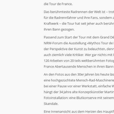
die Tour de France.
Das berühmteste Radrennen der Welt ist – trot
für die Radrennfahrer und ihre Fans, sondern a
Kraftwerk – die Tour hat seit jeher auch berü
ihren Bann gezogen.
Passend zum Start der Tour mit dem Grand Dépar
Notwendig
NRW-Forum die Ausstellung «Mythos Tour de Fr
Diese
Cookies
der Perspektive der Kunst zu beleuchten, den
sind nicht
auch ziemlich viele Kritiker. Wer gar nichts m
optional. Sie
120 Arbeiten von 20 teils weltberühmten Foto
werden
benötigt,
France Abertausende Menschen in ihren Bann 
damit die
An den Fotos aus den 30er Jahren bis heute lä
Website
funktioniert.
eine hochgezüchtete Mensch-Rad-Maschinerie 
bei einer Pause vor einer Werkstatt, einfache
hängt der 34 Jahre alte Konzeptkünstler Mart
Statistiken
Fotoinstallation: eine Blutkonserve mit seinem
Damit wir die
Skandale.
Funktionalität
und Struktur
Eine Innenansicht aus dem Herzen des Hauptfel