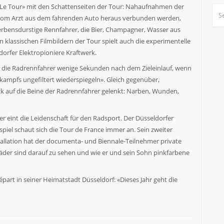
 Le Tour» mit den Schattenseiten der Tour: Nahaufnahmen der
e vom Arzt aus dem fahrenden Auto heraus verbunden werden,
erbensdurstige Rennfahrer, die Bier, Champagner, Wasser aus
klassischen Filmbildern der Tour spielt auch die experimentelle
dorfer Elektropioniere Kraftwerk.
e die Radrennfahrer wenige Sekunden nach dem Zieleinlauf, wenn
kampfs ungefiltert wiederspiegeln». Gleich gegenüber,
ck auf die Beine der Radrennfahrer gelenkt: Narben, Wunden,
ler eint die Leidenschaft für den Radsport. Der Düsseldorfer
iel schaut sich die Tour de France immer an. Sein zweiter
stallation hat der documenta- und Biennale-Teilnehmer private
der sind darauf zu sehen und wie er und sein Sohn pinkfarbene
art in seiner Heimatstadt Düsseldorf: «Dieses Jahr geht die