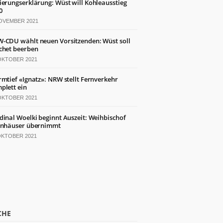
ierungserklärung: Wüst will Kohleausstieg
0
NOVEMBER 2021
-CDU wählt neuen Vorsitzenden: Wüst soll
chet beerben
 OKTOBER 2021
rmtief «Ignatz»: NRW stellt Fernverkehr
plett ein
 OKTOBER 2021
dinal Woelki beginnt Auszeit: Weihbischof
inhäuser übernimmt
 OKTOBER 2021
CHE