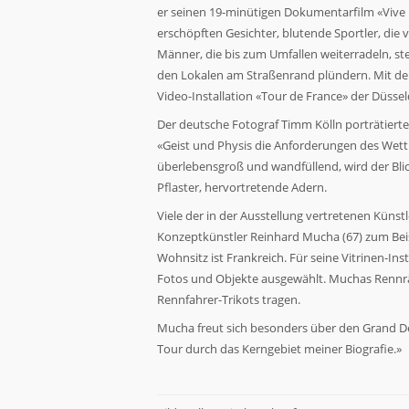
der Website
er seinen 19-minütigen Dokumentarfilm «Vive
basierend
erschöpften Gesichter, blutende Sportler, di
auf der
Männer, die bis zum Umfallen weiterradeln, st
Nutzung der
Website
den Lokalen am Straßenrand plündern. Mit den 
verbessern
Video-Installation «Tour de France» der Düssel
können.
Der deutsche Fotograf Timm Kölln porträtiert
«Geist und Physis die Anforderungen des Wett
Erfahrung
überlebensgroß und wandfüllend, wird der Bli
Damit unsere
Pflaster, hervortretende Adern.
Website
während
Viele der in der Ausstellung vertretenen Künst
Ihres
Konzeptkünstler Reinhard Mucha (67) zum Beisp
Besuchs so
Wohnsitz ist Frankreich. Für seine Vitrinen-In
gut wie
Fotos und Objekte ausgewählt. Muchas Rennrä
möglich
funktioniert.
Rennfahrer-Trikots tragen.
Wenn Sie
Mucha freut sich besonders über den Grand Dép
diese Cookies
ablehnen,
Tour durch das Kerngebiet meiner Biografie.»
verschwinden
einige
Funktionen