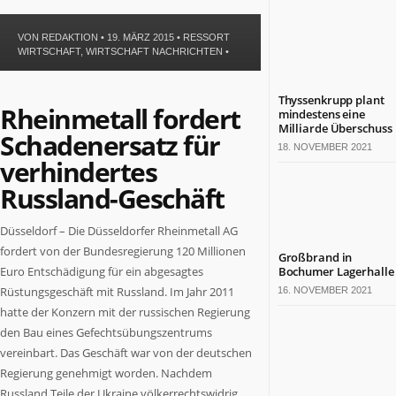
Politik
Leben
VON
REDAKTION
• 19. MÄRZ 2015 •
RESSORT
Gesundheit
WIRTSCHAFT
,
WIRTSCHAFT NACHRICHTEN
•
Kultur
Sport
Thyssenkrupp plant
Rheinmetall fordert
mindestens eine
Milliarde Überschuss
TERMINE
Schadenersatz für
18. NOVEMBER 2021
verhindertes
Politische
Termine
Russland-Geschäft
in
NRW
Düsseldorf – Die Düsseldorfer Rheinmetall AG
Wirtschaftliche
fordert von der Bundesregierung 120 Millionen
Großbrand in
Termine
Euro Entschädigung für ein abgesagtes
Bochumer Lagerhalle
in
Rüstungsgeschäft mit Russland. Im Jahr 2011
16. NOVEMBER 2021
NRW
hatte der Konzern mit der russischen Regierung
Kulturelle
den Bau eines Gefechtsübungszentrums
Termine
vereinbart. Das Geschäft war von der deutschen
in
NRW
Regierung genehmigt worden. Nachdem
Lebensart-
Russland Teile der Ukraine völkerrechtswidrig