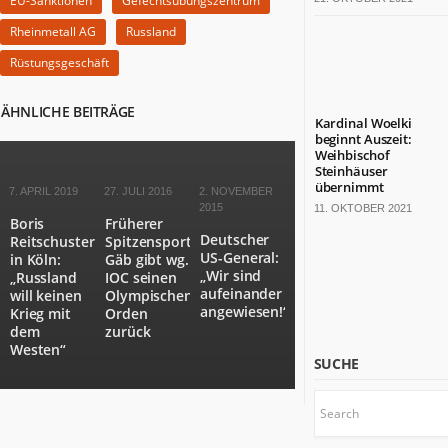
EU-Sanktionen
Gefechtsübungszentrum
bärenstarkes
Rheinmetall AG
Russland
Land.
Fast
Rüstungsgeschäft
die
Hälfte
ÄHNLICHE BEITRÄGE
der
Kardinal Woelki
deutschen
beginnt Auszeit:
Weihbischof
TOP
Steinhäuser
100-
übernimmt
7. APRIL 2019
27. JULI 2016
2. NOVEMBER
Konzerne
2015
11. OKTOBER 2021
sitzt
Boris
Früherer
Deutscher
Reitschuster
Spitzensportler
hier.
US-General:
in Köln:
Gäb gibt wg.
Die
„Wir sind
„Russland
IOC seinen
Kulturlandschaft
aufeinander
will keinen
Olympischen
ist
angewiesen!“
Krieg mit
Orden
bunt.
dem
zurück
Mit
Westen“
SUCHE
18
Millionen
Einwohnern
wäre