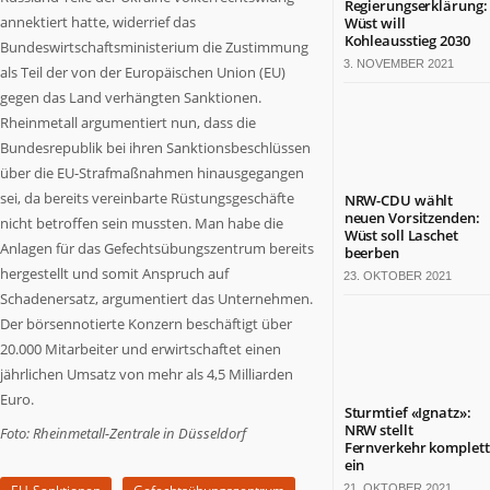
Regierungserklärung:
Termine
annektiert hatte, widerrief das
Wüst will
in
Kohleausstieg 2030
Bundeswirtschaftsministerium die Zustimmung
NRW
3. NOVEMBER 2021
als Teil der von der Europäischen Union (EU)
gegen das Land verhängten Sanktionen.
ZAHLEN
Rheinmetall argumentiert nun, dass die
&
FAKTEN
Bundesrepublik bei ihren Sanktionsbeschlüssen
über die EU-Strafmaßnahmen hinausgegangen
Werben
sei, da bereits vereinbarte Rüstungsgeschäfte
NRW-CDU wählt
auf
neuen Vorsitzenden:
nicht betroffen sein mussten. Man habe die
Wüst soll Laschet
NRW.jetzt
Anlagen für das Gefechtsübungszentrum bereits
beerben
Impressum
hergestellt und somit Anspruch auf
23. OKTOBER 2021
Kontakt
Schadenersatz, argumentiert das Unternehmen.
Der börsennotierte Konzern beschäftigt über
DAS
IST
20.000 Mitarbeiter und erwirtschaftet einen
NRW.JETZT
jährlichen Umsatz von mehr als 4,5 Milliarden
Euro.
Nordrhein-
Sturmtief «Ignatz»:
NRW stellt
Foto: Rheinmetall-Zentrale in Düsseldorf
Westfalen
Fernverkehr komplett
ist
ein
ein
21. OKTOBER 2021