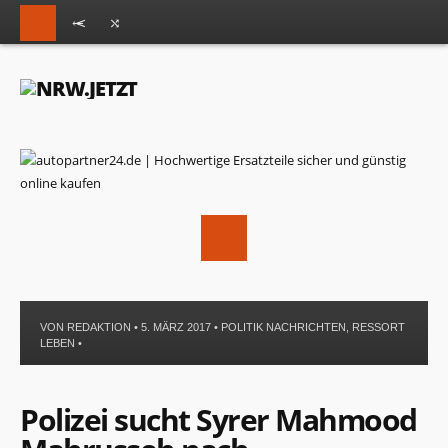
VON
REDAKTION
• 5. MÄRZ 2017 •
POLITIK NACHRICHTEN
,
RESSORT
LEBEN
•
Polizei sucht Syrer Mahmood