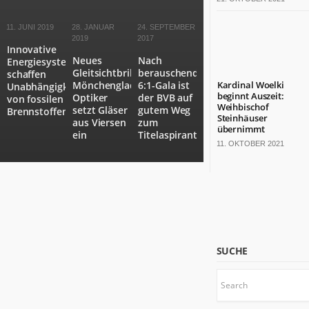
bärenstarkes
Land.
11. JUNI 2019
28. JANUAR
24. SEPTEMBER
Fast
2019
2017
Innovative
die
Neues
Nach
Energiesysteme
Hälfte
Gleitsichtbrillenkonzept:
berauschender
schaffen
der
Mönchengladbacher
6:1-Gala ist
Kardinal Woelki
Unabhängigkeit
deutschen
beginnt Auszeit:
Optiker
der BVB auf
von fossilen
Weihbischof
TOP
setzt Gläser
gutem Weg
Brennstoffen
Steinhäuser
aus Viersen
zum
100-
übernimmt
ein
Titelaspiranten
Konzerne
11. OKTOBER 2021
sitzt
hier.
Die
Kulturlandschaft
ist
bunt.
Mit
SUCHE
18
Millionen
Einwohnern
wäre