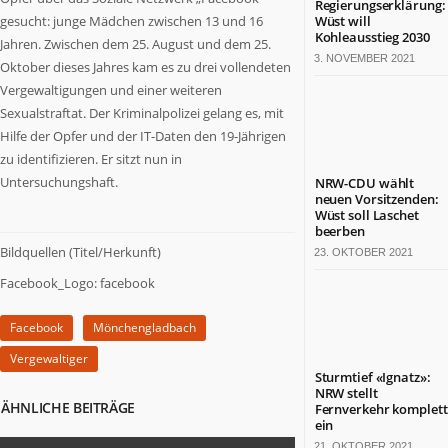
Regierungserklärung:
Termine
gesucht: junge Mädchen zwischen 13 und 16
Wüst will
in
Kohleausstieg 2030
Jahren. Zwischen dem 25. August und dem 25.
NRW
3. NOVEMBER 2021
Oktober dieses Jahres kam es zu drei vollendeten
Vergewaltigungen und einer weiteren
ZAHLEN
Sexualstraftat. Der Kriminalpolizei gelang es, mit
&
FAKTEN
Hilfe der Opfer und der IT-Daten den 19-Jährigen
zu identifizieren. Er sitzt nun in
Werben
Untersuchungshaft.
NRW-CDU wählt
auf
neuen Vorsitzenden:
Wüst soll Laschet
NRW.jetzt
beerben
Impressum
Bildquellen (Titel/Herkunft)
23. OKTOBER 2021
Kontakt
Facebook_Logo: facebook
DAS
IST
Facebook
Mönchengladbach
NRW.JETZT
Vergewaltiger
Nordrhein-
Sturmtief «Ignatz»:
NRW stellt
Westfalen
ÄHNLICHE BEITRÄGE
Fernverkehr komplett
ist
ein
ein
21. OKTOBER 2021