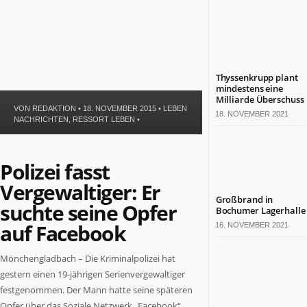
Politik
Leben
Gesundheit
Kultur
Sport
Thyssenkrupp plant
mindestens eine
Milliarde Überschuss
TERMINE
VON
REDAKTION
• 18. NOVEMBER 2015 •
LEBEN
18. NOVEMBER 2021
NACHRICHTEN
,
RESSORT LEBEN
•
Politische
Termine
in
Polizei fasst
NRW
Vergewaltiger: Er
Wirtschaftliche
Großbrand in
Termine
suchte seine Opfer
Bochumer Lagerhalle
in
auf Facebook
16. NOVEMBER 2021
NRW
Kulturelle
Mönchengladbach – Die Kriminalpolizei hat
Termine
gestern einen 19-jährigen Serienvergewaltiger
in
NRW
festgenommen. Der Mann hatte seine späteren
Lebensart-
Opfer über das Soziale Netzwerk „Facebook“