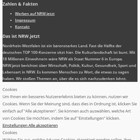
Zahlen & Fakten
Werben auf NRW.jetzt
Impressum
Kontakt
Das ist NRW.jetzt
Nordrhein-Westfalen ist ein bärenstarkes Land. Fast die Hälfte der
deutschen TOP 100-Konzerne sitzt hier. Die Kulturlandschaft ist bunt. Mit
18 Millionen Einwohnern wäre NRW als Staat Nummer 6 in Europa.
NRW.jetzt berichtet über Wirtschaft, Politik, Kultur, Gesundheit, Sport und
Lebensart in NRW. Es kommen Menschen zu Wort, die etwas zu sagen
haben. Wir stoßen Themen an, über die es sich nachzudenken lohnt.
Cookies
Um Ihnen ein besseres Nutzererlebnis bieten zu können, nutzen wir
Cookies. Wenn Sie der Meinung sind, dass dies in Ordnung ist, klicken Sie
einfach auf "Alle akzeptieren". Sie können auch auswählen, welche Art
von Cookies Sie möchten, indem Sie auf "Einstellungen" klicken.
Einstellungen
Alle akzeptieren
Cookies
Wählen Sie aus, welche Art von Cookies akzeptiert werden sollen. Ihre