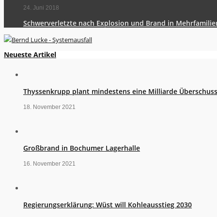
24. Juni 2018
Schwerverletzte nach Explosion und Brand in Mehrfamili
Neueste Artikel
Thyssenkrupp plant mindestens eine Milliarde Überschus
18. November 2021
Großbrand in Bochumer Lagerhalle
16. November 2021
Regierungserklärung: Wüst will Kohleausstieg 2030