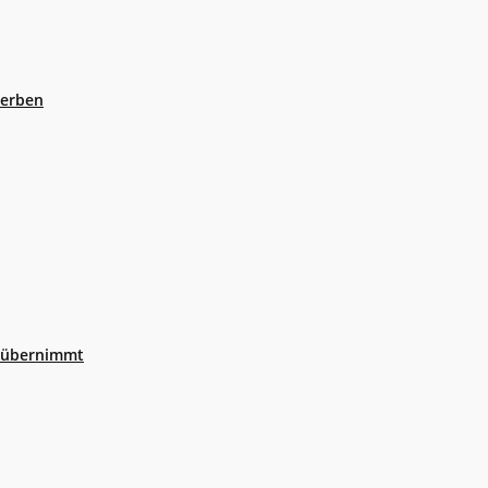
eerben
r übernimmt