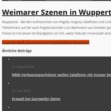
Weimarer Szenen in Wuppert
Wuppertal – Bei den Aufmärschen von Pegida, Hogesa, Salafisten und Link
Teilnehmer), auf der auch Pegida-Gründer Lutz Bachmann aus Dresden gespr
Polizei ist mit einem Großaufgebot vor Ort, weite Teile der Innenstadt sind
Hogesa
Krawall
Linksextremisten
Pegida
Salafisten
Wuppertal
Ähnliche Beiträge
22. August 2019
NRW-Verfassungsschützer wollen Salafisten mit Humor b
22. Juni 2019
Krawall bei Garzweiler-Demo