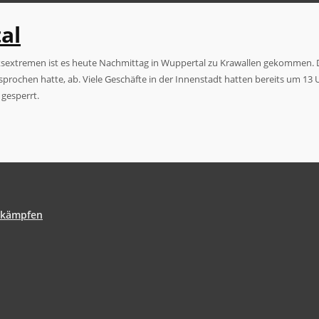
al
sextremen ist es heute Nachmittag in Wuppertal zu Krawallen gekommen. Die
ochen hatte, ab. Viele Geschäfte in der Innenstadt hatten bereits um 13 U
 gesperrt.
ekämpfen