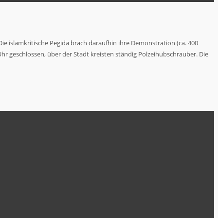
 islamkritische Pegida brach daraufhin ihre Demonstration (ca. 400
hr geschlossen, über der Stadt kreisten ständig Polzeihubschrauber. Die