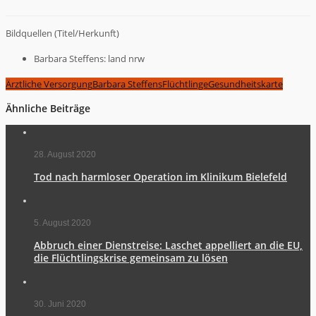
Bildquellen (Titel/Herkunft)
Barbara Steffens: land nrw
Ärztliche Versorgung
Barbara Steffens
Flüchtlinge
Gesundheitskarte
Ähnliche Beiträge
28. August 2020
Tod nach harmloser Operation im Klinikum Bielefeld
5. August 2020
Abbruch einer Dienstreise: Laschet appelliert an die EU,
die Flüchtlingskrise gemeinsam zu lösen
30. Juni 2020