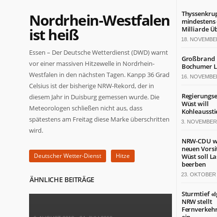
Thyssenkru
Nordrhein-Westfalen
mindestens 
ist heiß
Milliarde Ü
18. NOVEMBE
Essen – Der Deutsche Wetterdienst (DWD) warnt
Großbrand 
vor einer massiven Hitzewelle in Nordrhein-
Bochumer L
Westfalen in den nächsten Tagen. Kanpp 36 Grad
16. NOVEMBE
Celsius ist der bisherige NRW-Rekord, der in
Regierungse
diesem Jahr in Duisburg gemessen wurde. Die
Wüst will
Meteorologen schließen nicht aus, dass
Kohleaussti
spätestens am Freitag diese Marke überschritten
3. NOVEMBER
wird.
NRW-CDU w
neuen Vorsi
Deutscher Wetter-Dienst
Hitze
Wüst soll L
beerben
23. OKTOBER 
ÄHNLICHE BEITRÄGE
Sturmtief «I
NRW stellt
Fernverkehr