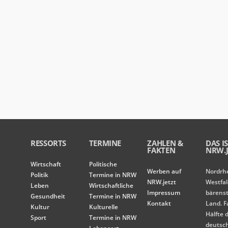
RESSORTS
TERMINE
ZAHLEN &
DAS I
FAKTEN
NRW.J
Wirtschaft
Politische
Werben auf
Nordrh
Politik
Termine in NRW
NRW.jetzt
Westfal
Leben
Wirtschaftliche
Impressum
bärens
Gesundheit
Termine in NRW
Kontakt
Land. F
Kultur
Kulturelle
Hälfte 
Sport
Termine in NRW
deutsc