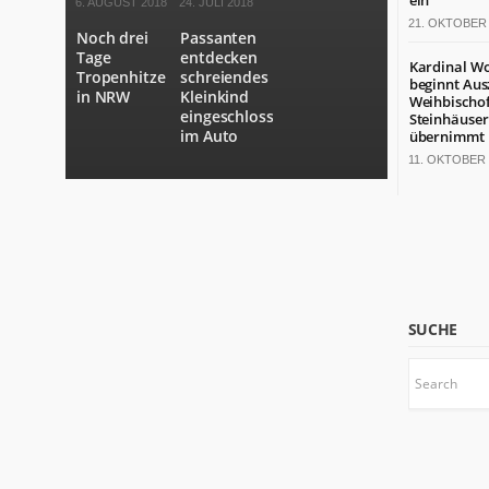
ein
6. AUGUST 2018
24. JULI 2018
21. OKTOBER 
Noch drei
Passanten
Tage
entdecken
Kardinal Wo
Tropenhitze
schreiendes
beginnt Ausz
in NRW
Kleinkind
Weihbischo
eingeschlossen
Steinhäuser
im Auto
übernimmt
11. OKTOBER 
SUCHE