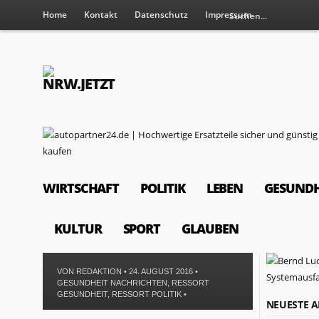
Home
Kontakt
Datenschutz
Impressum
WIRTSCHAFT
POLITIK
LEBEN
GESUNDH
KULTUR
SPORT
GLAUBEN
VON
REDAKTION
• 24. AUGUST 2016 •
GESUNDHEIT NACHRICHTEN
,
RESSORT
GESUNDHEIT
,
RESSORT POLITIK
•
NEUESTE A