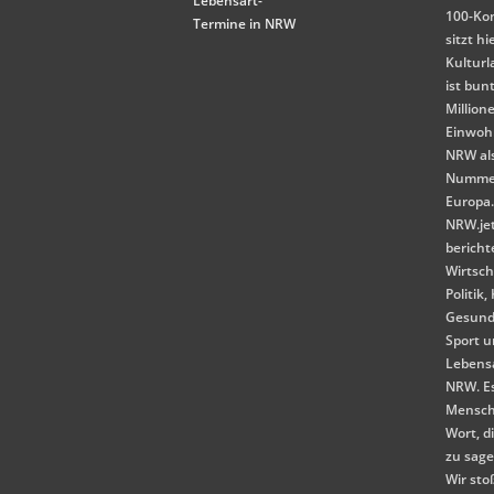
Lebensart-
100-Ko
Termine in NRW
sitzt hi
Kulturl
ist bunt
Million
Einwoh
NRW als
Nummer
Europa
NRW.je
bericht
Wirtsch
Politik,
Gesund
Sport 
Lebensa
NRW. E
Mensch
Wort, d
zu sag
Wir st