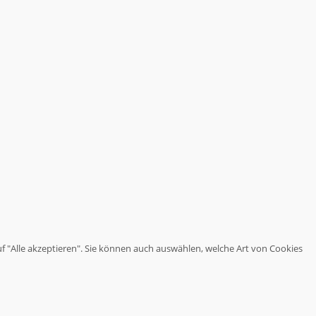
haben.
Wir
stoßen
Themen
an,
über
die
es
sich
nachzudenken
lohnt.
uf "Alle akzeptieren". Sie können auch auswählen, welche Art von Cookies