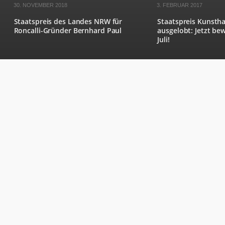
30. NOVEMBER 2018
3. FEBRUAR 2017
Staatspreis des Landes NRW für
Staatspreis Kunsth
Roncalli-Gründer Bernhard Paul
ausgelobt: Jetzt be
Juli!