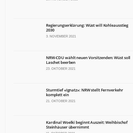
TERMINE
Politische
Termine
Regierungserklärung: Wüst will Kohleausstieg
in
2030
NRW
3. NOVEMBER 2021
Wirtschaftliche
Termine
in
NRW-CDU wählt neuen Vorsitzenden: Wüst soll
NRW
Laschet beerben
Kulturelle
23. OKTOBER 2021
Termine
in
NRW
Sturmtief «Ignatz»: NRW stellt Fernverkehr
Lebensart-
komplett ein
Termine
21. OKTOBER 2021
in
NRW
Kardinal Woelki beginnt Auszeit: Weihbischof
ZAHLEN
&
Steinhäuser übernimmt
FAKTEN