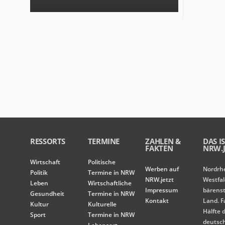
RESSORTS
TERMINE
ZAHLEN &
DAS I
FAKTEN
NRW.J
Wirtschaft
Politische
Werben auf
Nordrh
Politik
Termine in NRW
NRW.jetzt
Westfal
Leben
Wirtschaftliche
Impressum
bärens
Gesundheit
Termine in NRW
Kontakt
Land. F
Kultur
Kulturelle
Hälfte 
Sport
Termine in NRW
deutsc