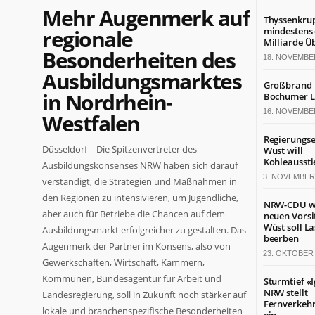
Mehr Augenmerk auf
Thyssenkru
regionale
mindestens 
Milliarde Ü
Besonderheiten des
18. NOVEMBE
Ausbildungsmarktes
Großbrand 
in Nordrhein-
Bochumer L
16. NOVEMBE
Westfalen
Regierungse
Düsseldorf – Die Spitzenvertreter des
Wüst will
Kohleaussti
Ausbildungskonsenses NRW haben sich darauf
3. NOVEMBER
verständigt, die Strategien und Maßnahmen in
den Regionen zu intensivieren, um Jugendliche,
NRW-CDU w
aber auch für Betriebe die Chancen auf dem
neuen Vorsi
Wüst soll L
Ausbildungsmarkt erfolgreicher zu gestalten. Das
beerben
Augenmerk der Partner im Konsens, also von
23. OKTOBER 
Gewerkschaften, Wirtschaft, Kammern,
Kommunen, Bundesagentur für Arbeit und
Sturmtief «I
NRW stellt
Landesregierung, soll in Zukunft noch stärker auf
Fernverkehr
lokale und branchenspezifische Besonderheiten