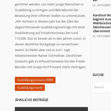
ein
gerichtet werden, um mehr junge Menschen in
21. OKTOBER 
Ausbildung zu bringen und Betriebe bei der
Kardinal Wo
Besetzung ihrer offenen Stellen zu unterstützen.
beginnt Ausz
„Wir rechnen in diesem Jahr bei der Zahl der
Weihbischo
abgeschlossenen Ausbildungsverträge mit einer
Steinhäuser
übernimmt
Stabilisierung auf Vorjahresniveau bei rund
11. OKTOBER 
115.000. Das ist besser als in den Jahren zuvor, in
denen deutliche Rückgänge zu verzeichnen
waren. Es bleibt aber viel zu tun“, sagt
Arbeitsminister Rainer Schmeltzer. Deutlichen
Zuwachs gab es erfreulicherweise bei den Freien
Berufen mit knapp fünf Prozent mehr Verträgen.
SUCHE
Ausbildungskonsens NRW
Ausbildungsmarkt
ÄHNLICHE BEITRÄGE