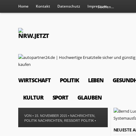
Home
Kontakt
Datenschutz
Impressum
WIRTSCHAFT
POLITIK
LEBEN
GESUNDH
KULTUR
SPORT
GLAUBEN
VON • 15. NOVEMBER 2015 •
NACHRICHTEN
,
POLITIK NACHRICHTEN
,
RESSORT POLITIK
•
NEUESTE A