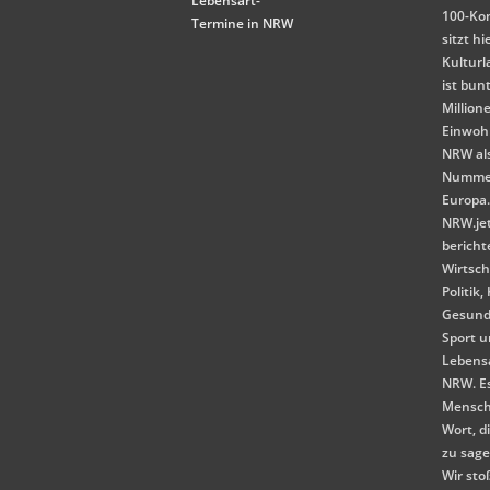
Lebensart-
100-Ko
Termine in NRW
sitzt hi
Kulturl
ist bunt
Million
Einwoh
NRW als
Nummer
Europa
NRW.je
bericht
Wirtsch
Politik,
Gesund
Sport 
Lebensa
NRW. E
Mensch
Wort, d
zu sag
Wir st