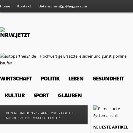
Home
Kontakt
Datenschutz
Impressum
WIRTSCHAFT
POLITIK
LEBEN
GESUNDHEIT
KULTUR
SPORT
GLAUBEN
VON
REDAKTION
• 17. APRIL 2015 •
POLITIK
NACHRICHTEN
,
RESSORT POLITIK
•
RESSORTS
NEUESTE ARTIKEL
Wirtschaft