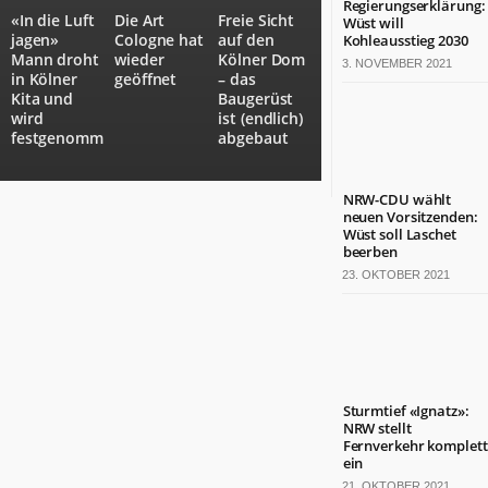
Regierungserklärung:
Termine
«In die Luft
Die Art
Freie Sicht
Wüst will
jagen»
Cologne hat
auf den
in
Kohleausstieg 2030
Mann droht
wieder
Kölner Dom
NRW
3. NOVEMBER 2021
in Kölner
geöffnet
– das
Kita und
Baugerüst
ZAHLEN
wird
ist (endlich)
&
festgenommen
abgebaut
FAKTEN
Werben
NRW-CDU wählt
auf
neuen Vorsitzenden:
Wüst soll Laschet
NRW.jetzt
beerben
Impressum
23. OKTOBER 2021
Kontakt
DAS
IST
NRW.JETZT
Nordrhein-
Sturmtief «Ignatz»:
NRW stellt
Westfalen
Fernverkehr komplett
ist
ein
ein
21. OKTOBER 2021