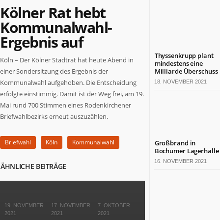
Kölner Rat hebt
Politik
Leben
Kommunalwahl-
Gesundheit
Ergebnis auf
Kultur
Sport
Thyssenkrupp plant
Köln – Der Kölner Stadtrat hat heute Abend in
mindestens eine
einer Sondersitzung des Ergebnis der
Milliarde Überschuss
TERMINE
Kommunalwahl aufgehoben. Die Entscheidung
18. NOVEMBER 2021
Politische
erfolgte einstimmig. Damit ist der Weg frei, am 19.
Termine
Mai rund 700 Stimmen eines Rodenkirchener
in
Briefwahlbezirks erneut auszuzählen.
NRW
Wirtschaftliche
Briefwahl
Köln
Kommunalwahl
Großbrand in
Termine
Bochumer Lagerhalle
in
16. NOVEMBER 2021
NRW
ÄHNLICHE BEITRÄGE
Kulturelle
Termine
in
19. NOVEMBER
17. NOVEMBER
7. OKTOBER
NRW
2021
2021
2021
Lebensart-