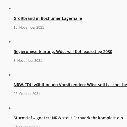
Großbrand in Bochumer Lagerhalle
16. November 2021
Regierungserklärung: Wüst will Kohleausstieg 2030
3. November 2021
NRW-CDU wählt neuen Vorsitzenden: Wüst soll Laschet b
23. Oktober 2021
Sturmtief «Ignatz»: NRW stellt Fernverkehr komplett ein