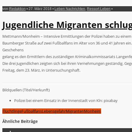
von
Redaktion
• 27. März 2018 •
Leben Nachrichten
,
Ressort Leben
•
Jugendliche Migranten schlu
Mettmann/Monheim – Intensive Ermittlungen der Polizei haben zu einem Fa
Baumberger Straße auf zwei Fußballfans im Alter von 36 und 41 Jahren ein
Geschehens
gelang es den Ermittlern des zuständigen Kriminalkommissariats Langenfeld
Die drei Jugendlichen zeigten sich bei ihren Vernehmungen geständig. Gege
Freitag, dem 23. März, in Untersuchungshaft.
Bildquellen (Titel/Herkunft)
Polizei bei einem Einsatz in der Innenstadt von Kln: pixabay
Flüchtlinge
Fußballfans
Lebensgefahr
Migranten
Monheim
Ähnliche Beiträge