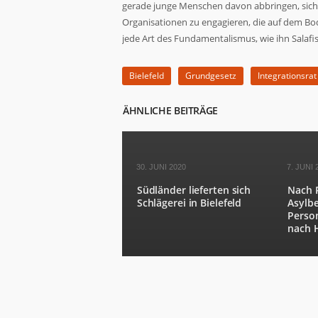
gerade junge Menschen davon abbringen, sich 
Organisationen zu engagieren, die auf dem Bo
jede Art des Fundamentalismus, wie ihn Salafis
Bielefeld
Grundgesetz
Integrationsrat
Notwendig
ÄHNLICHE BEITRÄGE
Diese
Cookies
sind nicht
optional. Sie
30. JUNI 2020
7. JUNI 
werden
benötigt,
Südländer lieferten sich
Nach R
damit die
Schlägerei in Bielefeld
Asylbe
Website
Perso
funktioniert.
nach 
Statistiken
Damit wir die
Funktionalität
und Struktur