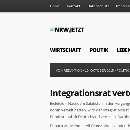
Home
Kontakt
Datenschutz
Impres
WIRTSCHAFT
POLITIK
LEBE
VON
REDAKTION
• 10. OKTOBER 2015 •
POLITI
Integrationsrat ver
Bielefeld – Nachdem Salafisten in den vergan
Koran verteilt hatten, wird der Integration
Bundesrepublik Deutschland verteilen. Darübe
Danach will Mehmet Ali Ölmez, Vorsitzender des