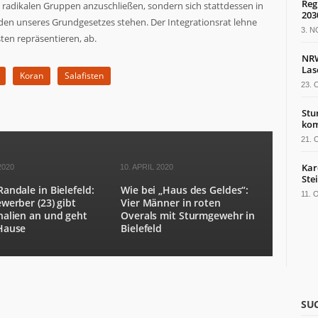
Reg
radikalen Gruppen anzuschließen, sondern sich stattdessen in
203
den unseres Grundgesetzes stehen. Der Integrationsrat lehne
3. 
ten repräsentieren, ab.
NRW
Las
Koran
Salafisten
23.
Stu
kom
21.
Kar
2020
10. APRIL 2020
Ste
andale in Bielefeld:
Wie bei „Haus des Geldes“:
11.
werber (23) gibt
Vier Männer in roten
nalien an und geht
Overals mit Sturmgewehr in
Hause
Bielefeld
SU