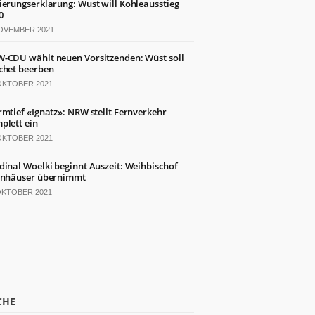
ierungserklärung: Wüst will Kohleausstieg
0
NOVEMBER 2021
-CDU wählt neuen Vorsitzenden: Wüst soll
chet beerben
 OKTOBER 2021
rmtief «Ignatz»: NRW stellt Fernverkehr
plett ein
 OKTOBER 2021
dinal Woelki beginnt Auszeit: Weihbischof
inhäuser übernimmt
 OKTOBER 2021
CHE