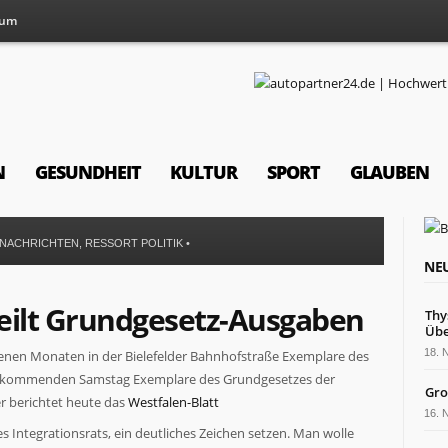
sum
N
GESUNDHEIT
KULTUR
SPORT
GLAUBEN
K NACHRICHTEN
,
RESSORT POLITIK
•
NEU
teilt Grundgesetz-Ausgaben
Thy
Übe
18.
genen Monaten in der Bielefelder Bahnhofstraße Exemplare des
srat kommenden Samstag Exemplare des Grundgesetzes der
Gro
r berichtet heute das
Westfalen-Blatt
16.
 Integrationsrats, ein deutliches Zeichen setzen. Man wolle