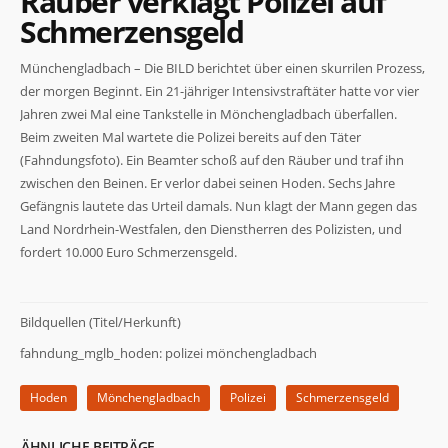
Räuber verklagt Polizei auf
Schmerzensgeld
Münchengladbach – Die BILD berichtet über einen skurrilen Prozess,
der morgen Beginnt. Ein 21-jähriger Intensivstraftäter hatte vor vier
Jahren zwei Mal eine Tankstelle in Mönchengladbach überfallen.
Beim zweiten Mal wartete die Polizei bereits auf den Täter
Notwendig
(Fahndungsfoto). Ein Beamter schoß auf den Räuber und traf ihn
Diese
zwischen den Beinen. Er verlor dabei seinen Hoden. Sechs Jahre
Cookies
Gefängnis lautete das Urteil damals. Nun klagt der Mann gegen das
sind nicht
optional. Sie
Land Nordrhein-Westfalen, den Dienstherren des Polizisten, und
werden
fordert 10.000 Euro Schmerzensgeld.
benötigt,
damit die
Website
funktioniert.
Bildquellen (Titel/Herkunft)
fahndung_mglb_hoden: polizei mönchengladbach
Statistiken
Hoden
Mönchengladbach
Polizei
Schmerzensgeld
Damit wir die
Funktionalität
und Struktur
ÄHNLICHE BEITRÄGE