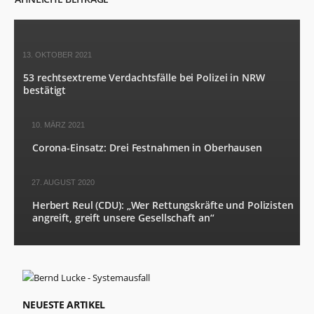
der Website
basierend
auf der
Nutzung der
Website
13. OKTOBER 2021
verbessern
53 rechtsextreme Verdachtsfälle bei Polizei in NRW
können.
bestätigt
Erfahrung
10. MÄRZ 2021
Damit unsere
Corona-Einsatz: Drei Festnahmen in Oberhausen
Website
während
Ihres
27. AUGUST 2020
Besuchs so
gut wie
Herbert Reul (CDU): „Wer Rettungskräfte und Polizisten
möglich
angreift, greift unsere Gesellschaft an“
funktioniert.
Wenn Sie
diese Cookies
ablehnen,
verschwinden
einige
Funktionen
NEUESTE ARTIKEL