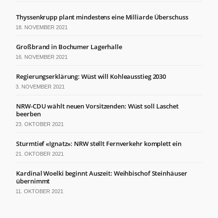
von der
Website.
Thyssenkrupp plant mindestens eine Milliarde Überschuss
18. NOVEMBER 2021
Marketing
Großbrand in Bochumer Lagerhalle
Indem Sie Ihre
16. NOVEMBER 2021
Interessen und Ihr
Verhalten beim
Regierungserklärung: Wüst will Kohleausstieg 2030
Besuch unserer
Website mitteilen,
3. NOVEMBER 2021
erhöhen Sie die
Wahrscheinlichkeit,
NRW-CDU wählt neuen Vorsitzenden: Wüst soll Laschet
personalisierte
beerben
Inhalte und
23. OKTOBER 2021
Angebote zu
sehen.
Sturmtief «Ignatz»: NRW stellt Fernverkehr komplett ein
21. OKTOBER 2021
Kardinal Woelki beginnt Auszeit: Weihbischof Steinhäuser
übernimmt
11. OKTOBER 2021