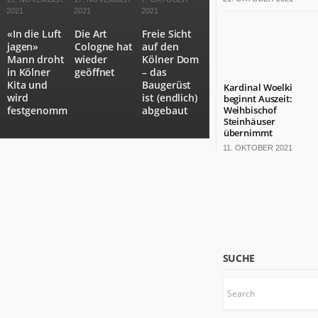
bärenstarkes
2021
2021
2021
Land.
«In die Luft
Die Art
Freie Sicht
Fast
jagen»
Cologne hat
auf den
die
Mann droht
wieder
Kölner Dom
Hälfte
in Kölner
geöffnet
– das
der
Kita und
Baugerüst
Kardinal Woelki
wird
ist (endlich)
deutschen
beginnt Auszeit:
festgenommen
abgebaut
Weihbischof
TOP
Steinhäuser
100-
übernimmt
Konzerne
11. OKTOBER 2021
sitzt
hier.
Die
Kulturlandschaft
ist
bunt.
Mit
SUCHE
18
Millionen
Einwohnern
wäre