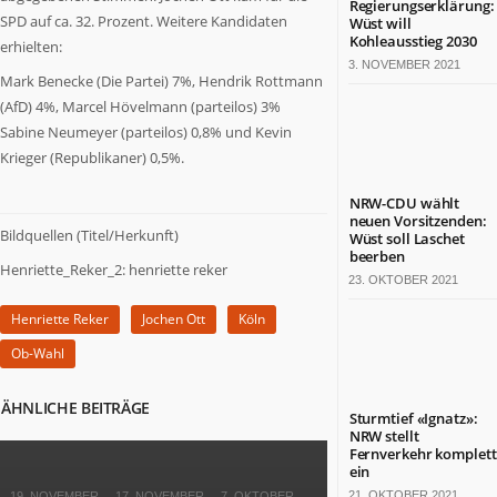
Regierungserklärung:
Termine
SPD auf ca. 32. Prozent. Weitere Kandidaten
Wüst will
in
Kohleausstieg 2030
erhielten:
NRW
3. NOVEMBER 2021
Mark Benecke (Die Partei) 7%, Hendrik Rottmann
(AfD) 4%, Marcel Hövelmann (parteilos) 3%
ZAHLEN
&
Sabine Neumeyer (parteilos) 0,8% und Kevin
FAKTEN
Krieger (Republikaner) 0,5%.
Werben
NRW-CDU wählt
auf
neuen Vorsitzenden:
Bildquellen (Titel/Herkunft)
Wüst soll Laschet
NRW.jetzt
beerben
Impressum
Henriette_Reker_2: henriette reker
23. OKTOBER 2021
Kontakt
Henriette Reker
Jochen Ott
Köln
DAS
IST
Ob-Wahl
NRW.JETZT
ÄHNLICHE BEITRÄGE
Nordrhein-
Sturmtief «Ignatz»:
NRW stellt
Westfalen
Fernverkehr komplett
ist
ein
ein
21. OKTOBER 2021
19. NOVEMBER
17. NOVEMBER
7. OKTOBER