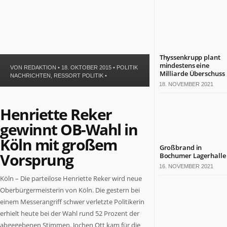
Politik
Leben
Gesundheit
Kultur
Sport
Thyssenkrupp plant
mindestens eine
VON
REDAKTION
• 18. OKTOBER 2015 •
POLITIK
Milliarde Überschuss
TERMINE
NACHRICHTEN
,
RESSORT POLITIK
•
18. NOVEMBER 2021
Politische
Termine
Henriette Reker
in
gewinnt OB-Wahl in
NRW
Köln mit großem
Wirtschaftliche
Großbrand in
Termine
Vorsprung
Bochumer Lagerhalle
in
16. NOVEMBER 2021
NRW
Köln – Die parteilose Henriette Reker wird neue
Kulturelle
Oberbürgermeisterin von Köln. Die gestern bei
Termine
einem Messerangriff schwer verletzte Politikerin
in
erhielt heute bei der Wahl rund 52 Prozent der
NRW
Lebensart-
abgegebenen Stimmen. Jochen Ott kam für die