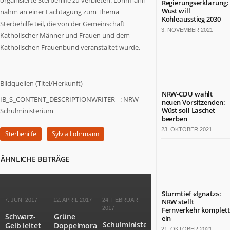
organisierte Sterbehilfe zu verbieten. Löhrmann
Regierungserklärung:
Termine
Wüst will
nahm an einer Fachtagung zum Thema
in
Kohleausstieg 2030
Sterbehilfe teil, die von der Gemeinschaft
NRW
3. NOVEMBER 2021
Katholischer Männer und Frauen und dem
Katholischen Frauenbund veranstaltet wurde.
ZAHLEN
&
FAKTEN
Bildquellen (Titel/Herkunft)
Werben
NRW-CDU wählt
IB_S_CONTENT_DESCRIPTIONWRITER =: NRW
auf
neuen Vorsitzenden:
Wüst soll Laschet
Schulministerium
NRW.jetzt
beerben
Impressum
23. OKTOBER 2021
Kontakt
Sterbehilfe
Sylvia Löhrmann
DAS
ÄHNLICHE BEITRÄGE
IST
NRW.JETZT
Nordrhein-
Sturmtief «Ignatz»:
7. JUNI 2017
12. APRIL 2017
24. FEBRUAR
NRW stellt
Westfalen
2017
Fernverkehr komplett
ist
Schwarz-
Grüne
ein
Schulministerin
ein
Gelb leitet
Doppelmoral
21. OKTOBER 2021