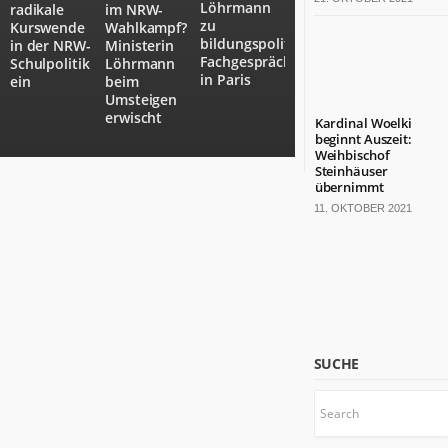
Löhrmann
radikale
im NRW-
bärenstarkes
zu
Kurswende
Wahlkampf?
Land.
bildungspolitischen
in der NRW-
Ministerin
Fast
Fachgesprächen
Schulpolitik
Löhrmann
die
in Paris
ein
beim
Hälfte
Umsteigen
der
erwischt
Kardinal Woelki
deutschen
beginnt Auszeit:
Weihbischof
TOP
Steinhäuser
100-
übernimmt
Konzerne
11. OKTOBER 2021
sitzt
hier.
Die
Kulturlandschaft
ist
bunt.
Mit
SUCHE
18
Millionen
Einwohnern
wäre