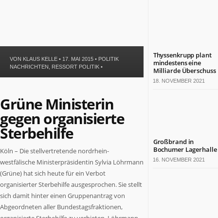
Politik
Leben
Gesundheit
Kultur
Sport
Thyssenkrupp plant
VON
KLAUS KELLE
• 17. MAI 2015 •
POLITIK
mindestens eine
NACHRICHTEN
,
RESSORT POLITIK
•
Milliarde Überschuss
TERMINE
18. NOVEMBER 2021
Politische
Grüne Ministerin
Termine
gegen organisierte
in
NRW
Sterbehilfe
Wirtschaftliche
Großbrand in
Termine
Bochumer Lagerhalle
Köln – Die stellvertretende nordrhein-
in
16. NOVEMBER 2021
westfälische Ministerpräsidentin Sylvia Löhrmann
NRW
(Grüne) hat sich heute für ein Verbot
Kulturelle
organisierter Sterbehilfe ausgesprochen. Sie stellt
Termine
in
sich damit hinter einen Gruppenantrag von
NRW
Abgeordneten aller Bundestagsfraktionen,
Lebensart-