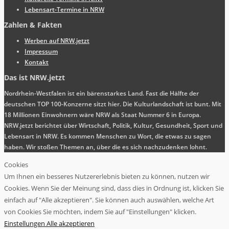
Lebensart-Termine in NRW
Zahlen & Fakten
Werben auf NRW.jetzt
Impressum
Kontakt
Das ist NRW.jetzt
Nordrhein-Westfalen ist ein bärenstarkes Land. Fast die Hälfte der
deutschen TOP 100-Konzerne sitzt hier. Die Kulturlandschaft ist bunt. Mit
18 Millionen Einwohnern wäre NRW als Staat Nummer 6 in Europa.
NRW.jetzt berichtet über Wirtschaft, Politik, Kultur, Gesundheit, Sport und
Lebensart in NRW. Es kommen Menschen zu Wort, die etwas zu sagen
haben. Wir stoßen Themen an, über die es sich nachzudenken lohnt.
Cookies
Um Ihnen ein besseres Nutzererlebnis bieten zu können, nutzen wir
Cookies. Wenn Sie der Meinung sind, dass dies in Ordnung ist, klicken Sie
einfach auf "Alle akzeptieren". Sie können auch auswählen, welche Art
von Cookies Sie möchten, indem Sie auf "Einstellungen" klicken.
Einstellungen
Alle akzeptieren