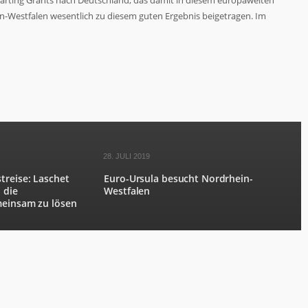
Starting Grants nach Deutschland, das damit in diesem europaweiten
in-Westfalen wesentlich zu diesem guten Ergebnis beigetragen. Im
28. JULI 2019
treise: Laschet
Euro-Ursula besucht Nordrhein-
 die
Westfalen
meinsam zu lösen