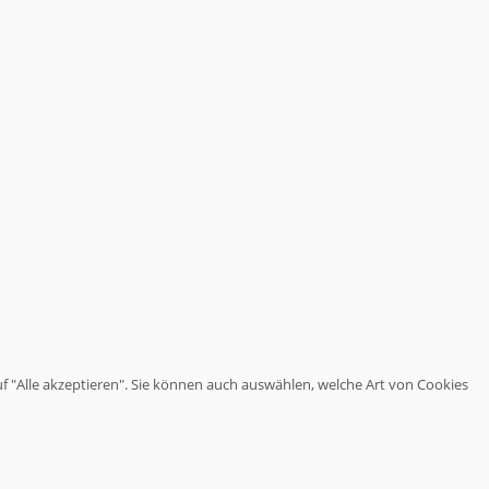
haben.
Wir
stoßen
Themen
an,
über
die
es
sich
nachzudenken
lohnt.
uf "Alle akzeptieren". Sie können auch auswählen, welche Art von Cookies