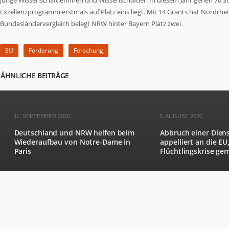
junge Wissenschaftlerinnen und Wissenschaftler. In diesem Jahr gehen 70 
Exzellenzprogramm erstmals auf Platz eins liegt. Mit 14 Grants hat Nordrhe
Bundesländervergleich belegt NRW hinter Bayern Platz zwei.
EU
Förderung
Forschung
ÄHNLICHE BEITRÄGE
11. SEPTEMBER 2020
5. AUGUST 2020
Deutschland und NRW helfen beim
Abbruch einer Diens
Wiederaufbau von Notre-Dame in
appelliert an die EU,
Paris
Flüchtlingskrise ge