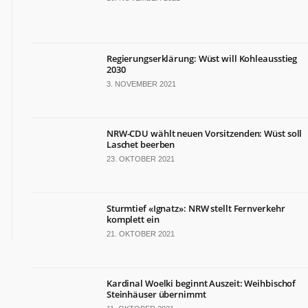
TERMINE
Politische
Termine
Regierungserklärung: Wüst will Kohleausstieg
in
2030
NRW
3. NOVEMBER 2021
Wirtschaftliche
Termine
in
NRW-CDU wählt neuen Vorsitzenden: Wüst soll
NRW
Laschet beerben
Kulturelle
23. OKTOBER 2021
Termine
in
NRW
Sturmtief «Ignatz»: NRW stellt Fernverkehr
Lebensart-
komplett ein
Termine
21. OKTOBER 2021
in
NRW
Kardinal Woelki beginnt Auszeit: Weihbischof
ZAHLEN
&
Steinhäuser übernimmt
FAKTEN