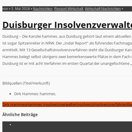
von • 3. Mai 2016 •
Nachrichten
,
Ressort Wirtschaft
,
Wirtschaft Nachrichten
•
Duisburger Insolvenzverwalte
Duisburg – Die Kanzlei hammes. aus Duisburg gehört laut einem aktuelle
ist sogar Spitzenreiter in NRW. Der „Indat Report“ als führendes Fachmagaz
ermittelt. Mit 13 Gesellschaftsinsolvenzverfahren steht die Duisburger Kan
Hammes belegt selbst übrigens zwei bemerkenswerte Plätze in dem Fach-Rank
Duisburg ist er mit acht Verfahren im ersten Quartal der unangefochtene „
Bildquellen (Titel/Herkunft)
Dirk Hammes: hammes.
Dirk Hammes
Hammes Insolvenzverwalter
Insolvenz
Insolvenzverfahren
Ra
Ähnliche Beiträge