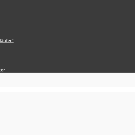
läufer“
ter
s