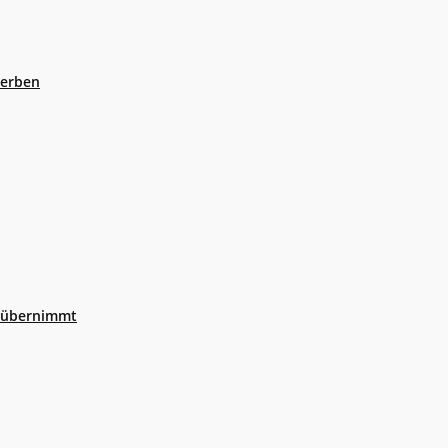
eerben
r übernimmt