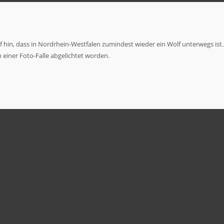
in, dass in Nordrhein-Westfalen zumindest wieder ein Wolf unterwegs ist
einer Foto-Falle abgelichtet worden.