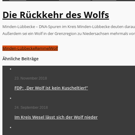
Die Rückkehr des Wolfs
Minden-Lübbecke – DNA-Spuren im Kreis Minden-Lübbecke deuten darauf h
Außerdem sei ein Wolf in der Grenzregion zu Niedersachsen mehrmals von 
Minden-Lübbecke
Remmel
Wolf
Ähnliche Beiträge
23. November 2018
FDP: „Der Wolf ist kein Kuscheltier!“
24. September 2018
Im Kreis Wesel lässt sich der Wolf nieder