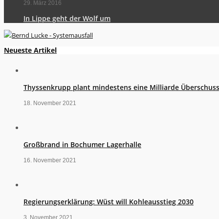
29. März 2016
In Lippe geht der Wolf um
Neueste Artikel
Thyssenkrupp plant mindestens eine Milliarde Überschus
18. November 2021
Großbrand in Bochumer Lagerhalle
16. November 2021
Regierungserklärung: Wüst will Kohleausstieg 2030
3. November 2021