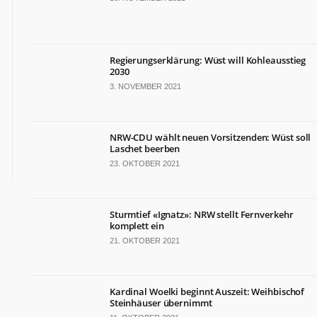
TERMINE
Politische
Termine
Regierungserklärung: Wüst will Kohleausstieg
in
2030
NRW
3. NOVEMBER 2021
Wirtschaftliche
Termine
in
NRW-CDU wählt neuen Vorsitzenden: Wüst soll
NRW
Laschet beerben
Kulturelle
23. OKTOBER 2021
Termine
in
NRW
Sturmtief «Ignatz»: NRW stellt Fernverkehr
Lebensart-
komplett ein
Termine
21. OKTOBER 2021
in
NRW
Kardinal Woelki beginnt Auszeit: Weihbischof
ZAHLEN
&
Steinhäuser übernimmt
FAKTEN