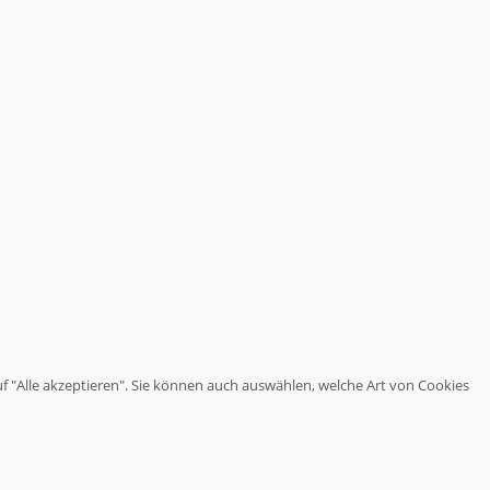
haben.
Wir
stoßen
Themen
an,
über
die
es
sich
nachzudenken
lohnt.
uf "Alle akzeptieren". Sie können auch auswählen, welche Art von Cookies