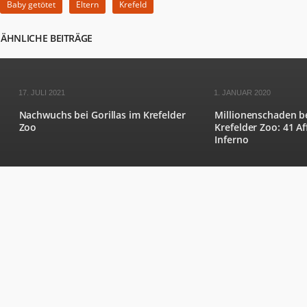
Baby getötet
Eltern
Krefeld
ÄHNLICHE BEITRÄGE
17. JULI 2021
1. JANUAR 2020
Nachwuchs bei Gorillas im Krefelder
Millionenschaden b
Zoo
Krefelder Zoo: 41 A
Inferno