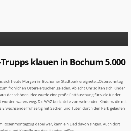
r-Trupps klauen in Bochum 5.000
as sich heute Morgen im Bochumer Stadtpark ereignete. „Ostersonntag
zum fröhlichen Ostereiersuchen geladen. Ab acht Uhr sollten sich Kinder
 aus der schönen Idee wurde eine große Enttäuschung für viele Kinder.
teilt worden waren, weg. Die WAZ berichtete von weinenden Kindern, die mit
ss Erwachsende frühzeitig mit Säcken und Tüten durch den Park gelaufen
im Rosenmontagzug dabei war, kann ein Lied davon singen. Auch dort
kolade und Kamelle aus den Händen reißen.