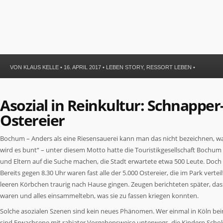
VON
KLAUS KELLE
• 16. APRIL 2017 •
LEBEN STORY
,
RESSORT LEBEN
•
Asozial in Reinkultur: Schnappe
Ostereier
Bochum – Anders als eine Riesensauerei kann man das nicht bezeichnen, w
wird es bunt“ – unter diesem Motto hatte die Touristikgesellschaft Bochum 
und Eltern auf die Suche machen, die Stadt erwartete etwa 500 Leute. Doch
Bereits gegen 8.30 Uhr waren fast alle der 5.000 Ostereier, die im Park ver
leeren Körbchen traurig nach Hause gingen. Zeugen berichteten später, da
waren und alles einsammeltebn, was sie zu fassen kriegen konnten.
Solche asozialen Szenen sind kein neues Phänomen. Wer einmal in Köln be
sind Erwachsene mit rabiater Vorgehensweise unterwegs, die Kindern Scho