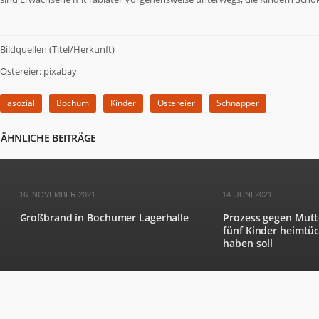
Bildquellen (Titel/Herkunft)
Ostereier: pixabay
asozial
Bochum
Kinder
Ostereier
Schnapper
ÄHNLICHE BEITRÄGE
16. NOVEMBER 2021
14. JUNI 2021
Großbrand in Bochumer Lagerhalle
Prozess gegen Mutter
fünf Kinder heimtü
haben soll