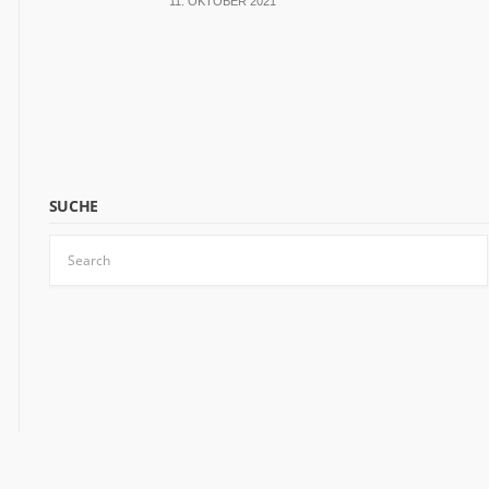
11. OKTOBER 2021
Werben
auf
NRW.jetzt
Impressum
Kontakt
DAS
IST
SUCHE
NRW.JETZT
Nordrhein-
Westfalen
ist
ein
bärenstarkes
Land.
Fast
die
Hälfte
der
deutschen