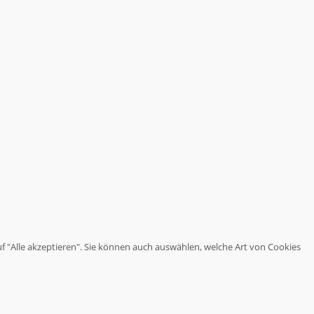
haben.
Wir
stoßen
Themen
an,
über
die
es
sich
nachzudenken
lohnt.
uf "Alle akzeptieren". Sie können auch auswählen, welche Art von Cookies