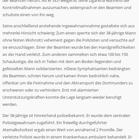
der Beamten herum. Als er sich weigerte, seine Zigarette während der
Kontrollmaßnahmen auszumachen, widersprach er den Beamten und
schubste einen von ihn weg.
Seine anschließend anstehende Ingewahrsamnahme gestaltete sich aus
mehrerlei Hinsicht schwierig: Zum einen sperrte sich der 38-jährige Mann
ohne festen Wohnsitz vehement gegen die Polizisten und versuchte auf
sie einzuschlagen. Einer der Beamten wurde bei den Handgreiflichkeiten
an der Hand verletzt. Zum anderen sammelten sich etwa 100 bis 150
Schaulustige, die sich in Teilen mit dem am Boden liegenden und
gefesselten Mann solidarisierten. nDiese Symphatisanten bedrängten
die Beamten, schrien herum und kamen ihnen bedrohlich nahe,
offenbar um die Festnahme und den Abtransport des Dortmunders zu
erschweren oder zu verhindern. Erst mit alarmierten
Unterstützungskräften konnte die Lage langsam wieder beruhigt
werden.
Der 38-Jährige ist hinreichend polizeibekannt. Er wurde dem zentralen
Polizeigewahrsam zugeführt. Ein freiwillig durchgeführter
Atemalkoholtest ergab einen Wert von annähernd 2 Promille. Der
verletzte Polizist wurde in einem Krankenhaus ambulant behandelt. Er