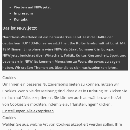
Werben auf NRW.jetzt
Impressum
Kontakt
Das ist NRW.jetzt
Nordrhein-Westfalen ist ein bärenstarkes Land. Fast die Hälfte der
deutschen TOP 100-Konzerne sitzt hier. Die Kulturlandschaft ist bunt. Mit
18 Millionen Einwohnern wäre NRW als Staat Nummer 6 in Europa.
NRW.jetzt berichtet über Wirtschaft, Politik, Kultur, Gesundheit, Sport und
Lebensart in NRW. Es kommen Menschen zu Wort, die etwas zu sagen
haben. Wir stoßen Themen an, über die es sich nachzudenken lohnt.
Cookies
Um Ihnen ein besseres Nutzererlebnis bieten zu können, nutzen wir
Cookies. Wenn Sie der Meinung sind, dass dies in Ordnung ist, klicken Sie
einfach auf "Alle akzeptieren". Sie können auch auswählen, welche Art
von Cookies Sie möchten, indem Sie auf "Einstellungen" klicken.
Einstellungen
Alle akzeptieren
Cookies
Wählen Sie aus, welche Art von Cookies akzeptiert werden sollen. Ihre