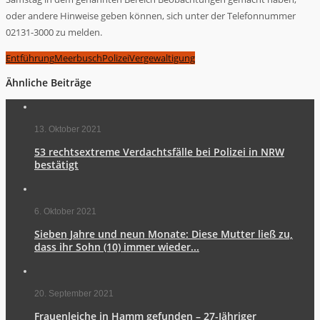
oder andere Hinweise geben können, sich unter der Telefonnummer
02131-3000 zu melden.
Entführung
Meerbusch
Polizei
Vergewaltigung
Ähnliche Beiträge
13. Oktober 2021
53 rechtsextreme Verdachtsfälle bei Polizei in NRW
bestätigt
6. Oktober 2021
Sieben Jahre und neun Monate: Diese Mutter ließ zu,
dass ihr Sohn (10) immer wieder...
20. September 2021
Frauenleiche in Hamm gefunden – 27-Jähriger