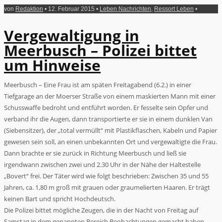
von
Redaktion
• 12. Februar 2015 •
Leben Nachrichten
,
Ressort Leben
•
Vergewaltigung in
Meerbusch – Polizei bittet
um Hinweise
Meerbusch – Eine Frau ist am späten Freitagabend (6.2.) in einer
Tiefgarage an der Moerser Straße von einem maskierten Mann mit einer
Schusswaffe bedroht und entführt worden. Er fesselte sein Opfer und
verband ihr die Augen, dann transportierte er sie in einem dunklen Van
(Siebensitzer), der „total vermüllt“ mit Plastikflaschen, Kabeln und Papier
gewesen sein soll, an einen unbekannten Ort und vergewaltigte die Frau.
Dann brachte er sie zurück in Richtung Meerbusch und ließ sie
irgendwann zwischen zwei und 2.30 Uhr in der Nähe der Haltestelle
„Bovert“ frei. Der Täter wird wie folgt beschrieben: Zwischen 35 und 55
Jahren, ca. 1,80 m groß mit grauen oder graumelierten Haaren. Er trägt
keinen Bart und spricht Hochdeutsch.
Die Polizei bittet mögliche Zeugen, die in der Nacht von Freitag auf
Samstag in dem genannten Bereich Beobachtungen gemacht haben,