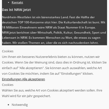
Kontakt
Das ist NRW.jetzt
Nordrhein-Westfalen ist ein bärenstarkes Land. Fast die Hälfte der
deutschen TOP 100-Konzerne sitzt hier. Die Kulturlandschaft ist bunt. Mit
18 Millionen Einwohnern wäre NRW als Staat Nummer 6 in Europa.
NRW.jetzt berichtet über Wirtschaft, Politik, Kultur, Gesundheit, Sport und
Lebensart in NRW. Es kommen Menschen zu Wort, die etwas zu sagen
haben. Wir stoßen Themen an, über die es sich nachzudenken lohnt.
Cookies
Um Ihnen ein besseres Nutzererlebnis bieten zu können, nutzen wir
Cookies. Wenn Sie der Meinung sind, dass dies in Ordnung ist, klicken Sie
einfach auf "Alle akzeptieren". Sie können auch auswählen, welche Art
von Cookies Sie möchten, indem Sie auf "Einstellungen" klicken.
Einstellungen
Alle akzeptieren
Cookies
Wählen Sie aus, welche Art von Cookies akzeptiert werden sollen. Ihre
Wahl wird für ein Jahr gespeichert.
Notwendig