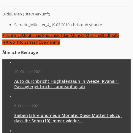
Bildquellen (Titel/Herkunft)
Sarrazin_Münster_4_19.03.2019: christoph stracke
Flüchtlinge
Mouhanad Khorchide Islam
Münster
Muslime
Stadthalle
Hiltrup
Thilo Sarrazin
Übernahme
Ähnliche Beiträge
10. Oktober 2021
Auto durchbricht Flughafenzaun in Weeze: Ryanair-
Passagierjet bricht Landeanflug ab
6. Oktober 2021
Sieben Jahre und neun Monate: Diese Mutter ließ zu,
dass ihr Sohn (10) immer wieder...