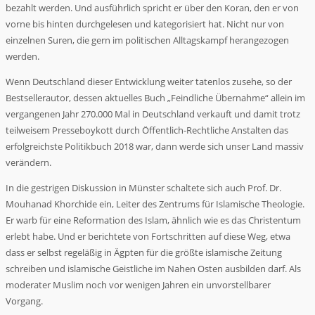
bezahlt werden. Und ausführlich spricht er über den Koran, den er von
vorne bis hinten durchgelesen und kategorisiert hat. Nicht nur von
einzelnen Suren, die gern im politischen Alltagskampf herangezogen
werden.
Wenn Deutschland dieser Entwicklung weiter tatenlos zusehe, so der
Bestsellerautor, dessen aktuelles Buch „Feindliche Übernahme“ allein im
vergangenen Jahr 270.000 Mal in Deutschland verkauft und damit trotz
teilweisem Presseboykott durch Öffentlich-Rechtliche Anstalten das
erfolgreichste Politikbuch 2018 war, dann werde sich unser Land massiv
verändern.
In die gestrigen Diskussion in Münster schaltete sich auch Prof. Dr.
Mouhanad Khorchide ein, Leiter des Zentrums für Islamische Theologie.
Er warb für eine Reformation des Islam, ähnlich wie es das Christentum
erlebt habe. Und er berichtete von Fortschritten auf diese Weg, etwa
dass er selbst regeläßig in Ägpten für die größte islamische Zeitung
schreiben und islamische Geistliche im Nahen Osten ausbilden darf. Als
moderater Muslim noch vor wenigen Jahren ein unvorstellbarer
Vorgang.