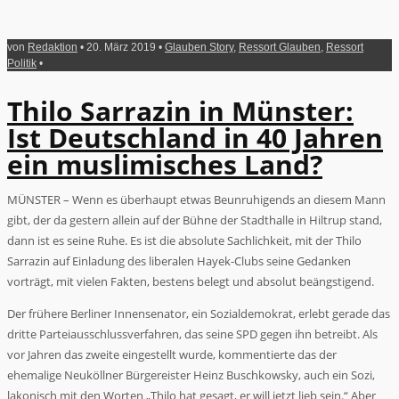
von
Redaktion
• 20. März 2019 •
Glauben Story
,
Ressort Glauben
,
Ressort
Politik
•
Thilo Sarrazin in Münster:
Ist Deutschland in 40 Jahren
ein muslimisches Land?
MÜNSTER – Wenn es überhaupt etwas Beunruhigends an diesem Mann
gibt, der da gestern allein auf der Bühne der Stadthalle in Hiltrup stand,
dann ist es seine Ruhe. Es ist die absolute Sachlichkeit, mit der Thilo
Sarrazin auf Einladung des liberalen Hayek-Clubs seine Gedanken
vorträgt, mit vielen Fakten, bestens belegt und absolut beängstigend.
Der frühere Berliner Innensenator, ein Sozialdemokrat, erlebt gerade das
dritte Parteiausschlussverfahren, das seine SPD gegen ihn betreibt. Als
vor Jahren das zweite eingestellt wurde, kommentierte das der
ehemalige Neuköllner Bürgereister Heinz Buschkowsky, auch ein Sozi,
lakonisch mit den Worten „Thilo hat gesagt, er will jetzt lieb sein.“ Aber