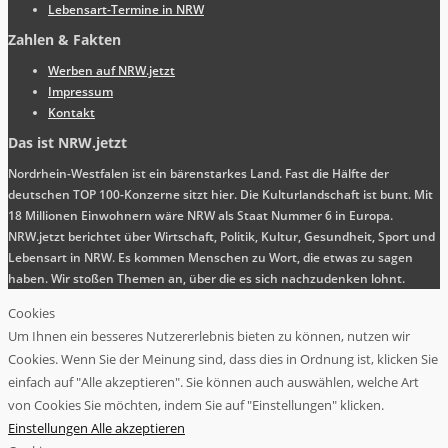
Lebensart-Termine in NRW
Zahlen & Fakten
Werben auf NRW.jetzt
Impressum
Kontakt
Das ist NRW.jetzt
Nordrhein-Westfalen ist ein bärenstarkes Land. Fast die Hälfte der
deutschen TOP 100-Konzerne sitzt hier. Die Kulturlandschaft ist bunt. Mit
18 Millionen Einwohnern wäre NRW als Staat Nummer 6 in Europa.
NRW.jetzt berichtet über Wirtschaft, Politik, Kultur, Gesundheit, Sport und
Lebensart in NRW. Es kommen Menschen zu Wort, die etwas zu sagen
haben. Wir stoßen Themen an, über die es sich nachzudenken lohnt.
Cookies
Um Ihnen ein besseres Nutzererlebnis bieten zu können, nutzen wir
Cookies. Wenn Sie der Meinung sind, dass dies in Ordnung ist, klicken Sie
einfach auf "Alle akzeptieren". Sie können auch auswählen, welche Art
von Cookies Sie möchten, indem Sie auf "Einstellungen" klicken.
Einstellungen
Alle akzeptieren